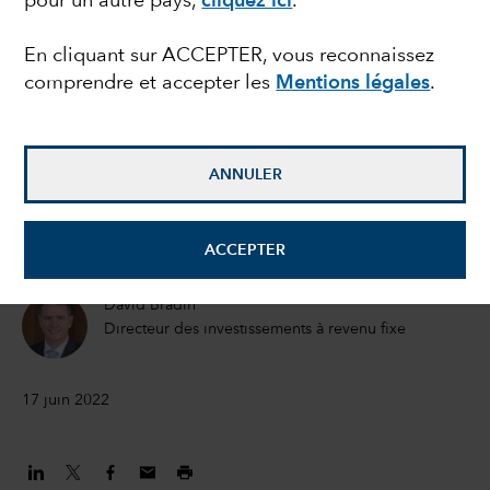
pour un autre pays,
cliquez ici
.
où trouver des
En cliquant sur ACCEPTER, vous reconnaissez
comprendre et accepter les
Mentions légales
.
opportunités sur le
marché obligataire
ANNULER
Damien J. McCann
Gérant de portefeuille
ACCEPTER
David Bradin
Directeur des investissements à revenu fixe
17 juin 2022