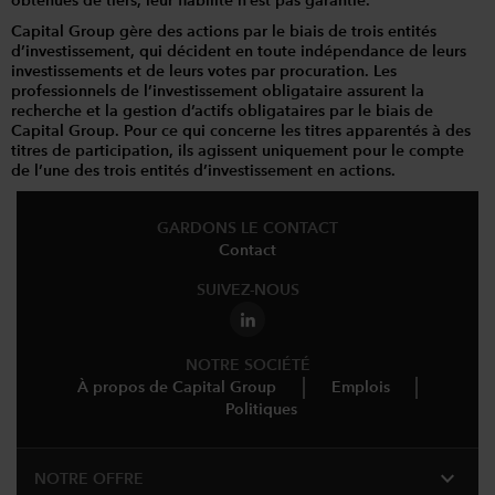
obtenues de tiers, leur fiabilité n’est pas garantie.
Capital Group gère des actions par le biais de trois entités
d’investissement, qui décident en toute indépendance de leurs
investissements et de leurs votes par procuration. Les
professionnels de l’investissement obligataire assurent la
recherche et la gestion d’actifs obligataires par le biais de
Capital Group. Pour ce qui concerne les titres apparentés à des
titres de participation, ils agissent uniquement pour le compte
de l’une des trois entités d’investissement en actions.
GARDONS LE CONTACT
Contact
SUIVEZ-NOUS
NOTRE SOCIÉTÉ
À propos de Capital Group
Emplois
Politiques
expand_more
NOTRE OFFRE