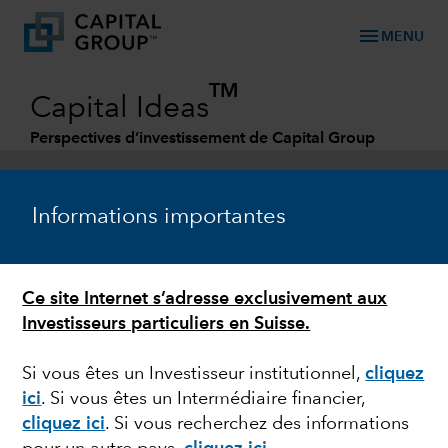
menu
MENU
TM
Capital Ideas
Perspectives d’investissement de Capital Group
Categories
Informations importantes
Ce site Internet s’adresse exclusivement aux
Investisseurs particuliers en Suisse.
Si vous êtes un Investisseur institutionnel,
cliquez
ici
. Si vous êtes un Intermédiaire financier,
GESTION OBLIGATAIRE
cliquez ici
. Si vous recherchez des informations
Au-delà de la déroute :