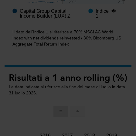
2022
2022
2…
2…
Capital Group Capital
Indice
End of interactive chart.
Income Builder (LUX) Z
1
Il dato dell’Indice 1 si riferisce a 70% MSCI AC World
Index with net dividends reinvested / 30% Bloomberg US
Aggregate Total Return Index
Risultati a 1 anno rolling (%)
La data indicata si riferisce alla fine del mese di luglio in data
31 luglio 2026.
2016-
2017-
2018-
2019-
202