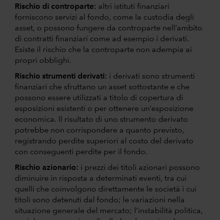
Rischio di controparte:
altri istituti finanziari
forniscono servizi al fondo, come la custodia degli
asset, o possono fungere da controparte nell’ambito
di contratti finanziari come ad esempio i derivati.
Esiste il rischio che la controparte non adempia ai
propri obblighi.
Rischio strumenti derivati:
i derivati sono strumenti
finanziari che sfruttano un asset sottostante e che
possono essere utilizzati a titolo di copertura di
esposizioni esistenti o per ottenere un’esposizione
economica. Il risultato di uno strumento derivato
potrebbe non corrispondere a quanto previsto,
registrando perdite superiori al costo del derivato
con conseguenti perdite per il fondo.
Rischio azionario:
i prezzi dei titoli azionari possono
diminuire in risposta a determinati eventi, tra cui
quelli che coinvolgono direttamente le società i cui
titoli sono detenuti dal fondo; le variazioni nella
situazione generale del mercato; l’instabilità politica,