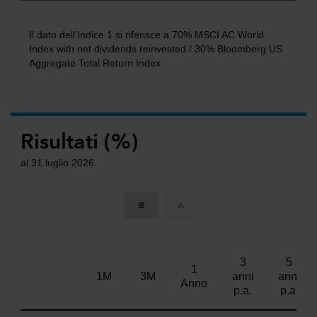
Il dato dell’Indice 1 si riferisce a 70% MSCI AC World
Index with net dividends reinvested / 30% Bloomberg US
Aggregate Total Return Index
Risultati (%)
al 31 luglio 2026
3
5
1
1M
3M
anni
anni
Anno
p.a.
p.a.