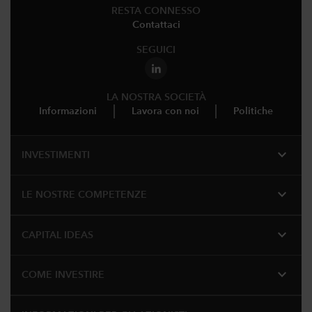
RESTA CONNESSO
Contattaci
SEGUICI
LA NOSTRA SOCIETÀ
Informazioni
Lavora con noi
Politiche
expand_more
INVESTIMENTI
expand_more
LE NOSTRE COMPETENZE
expand_more
CAPITAL IDEAS
expand_more
COME INVESTIRE