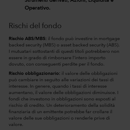
Strumenti derivati, Azioni, Liquidità e
Operativo.
Rischi del fondo
Rischio ABS/MBS:
il fondo può investire in mortgage
backed security (MBS) o asset backed security (ABS).
I mutuatari sottostanti di questi titoli potrebbero non
essere in grado di rimborsare l’intero importo
dovuto, con conseguenti perdite per il fondo.
Rischio obbligazionario:
il valore delle obbligazioni
può cambiare in seguito alle variazioni dei tassi di
interesse. In genere, quando i tassi di interesse
aumentano, il valore delle obbligazioni diminuisce. I
fondi che investono in obbligazioni sono esposti al
rischio di credito. Un deterioramento della solidità
finanziaria di un emittente potrebbe far crollare il
valore delle sue obbligazioni o renderle prive di
valore.