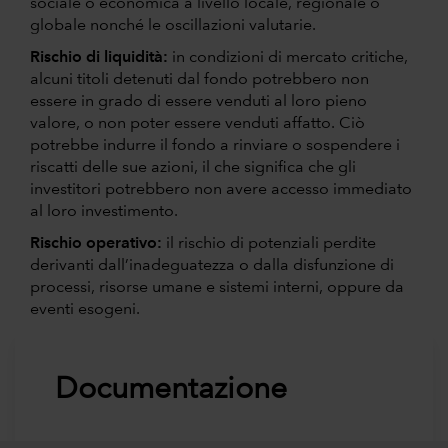
sociale o economica a livello locale, regionale o
globale nonché le oscillazioni valutarie.
Rischio di liquidità:
in condizioni di mercato critiche,
alcuni titoli detenuti dal fondo potrebbero non
essere in grado di essere venduti al loro pieno
valore, o non poter essere venduti affatto. Ciò
potrebbe indurre il fondo a rinviare o sospendere i
riscatti delle sue azioni, il che significa che gli
investitori potrebbero non avere accesso immediato
al loro investimento.
Rischio operativo:
il rischio di potenziali perdite
derivanti dall’inadeguatezza o dalla disfunzione di
processi, risorse umane e sistemi interni, oppure da
eventi esogeni.
Documentazione