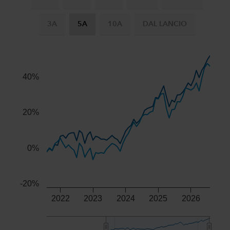
3A
5A
10A
DAL LANCIO
Chart
Combination chart with 3 data series.
The chart has 2 X axes displaying Time, and navigator-x-ax
40%
The chart has 2 Y axes displaying values, and navigator-y-
20%
0%
-20%
2022
2023
2024
2025
2026