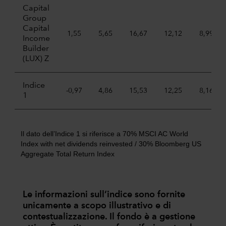
Capital
Group
Capital
1,55
5,65
16,67
12,12
8,99
Income
Builder
(LUX) Z
Indice
-0,97
4,86
15,53
12,25
8,16
1
Il dato dell’Indice 1 si riferisce a 70% MSCI AC World
Index with net dividends reinvested / 30% Bloomberg US
Aggregate Total Return Index
Le informazioni sull’indice sono fornite
unicamente a scopo illustrativo e di
contestualizzazione. Il fondo è a gestione