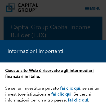
menu
MENU
Capital Group Capital Income
Builder (LUX)
Un approccio a basso rischio per una crescita
Informazioni importanti
resiliente grazie ad asset che generano reddito
Scheda informativa
Questo sito Web è riservato agli intermediari
finanziari in Italia.
Prospetto informativo
Se sei un investitore privato
fai clic qui
, se sei un
investitore istituzionale
fai clic qui
. Se cerchi
Commento mensile
informazioni per un altro paese,
fai clic qui
.