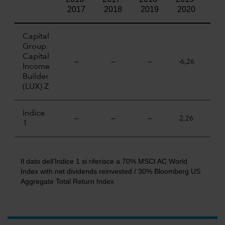
2017
2018
2019
2020
20
Capital
Group
Capital
—
—
—
-6,26
18,
Income
Builder
(LUX) Z
Indice
—
—
—
2,26
21,
1
Il dato dell’Indice 1 si riferisce a 70% MSCI AC World
Index with net dividends reinvested / 30% Bloomberg US
Aggregate Total Return Index