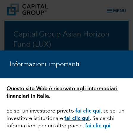
menu
MENU
Capital Group Asian Horizon
Fund (LUX)
Beneficiare delle opportunità di crescita secolare
Informazioni importanti
dell’Asia, con una prospettiva globale
Scheda informativa
Questo sito Web è riservato agli intermediari
finanziari in Italia.
Prospetto informativo
Se sei un investitore privato
fai clic qui
, se sei un
investitore istituzionale
fai clic qui
. Se cerchi
informazioni per un altro paese,
fai clic qui
.