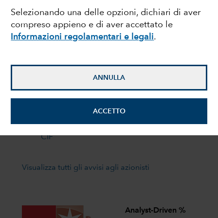
I più recenti avvisi agli azionisti
Selezionando una delle opzioni, dichiari di aver
22
Liquidazione
compreso appieno e di aver accettato le
di Capital
giugno
Informazioni regolamentari e legali
.
Group
2026
European
Opportunities
(LUX)
ANNULLA
1
Avviso di
convocazione
aprile
ACCETTO
e modulo di
2026
delega AGA
CIF
Visualizza tutti gli avvisi agli azionisti
Analyst-Driven %