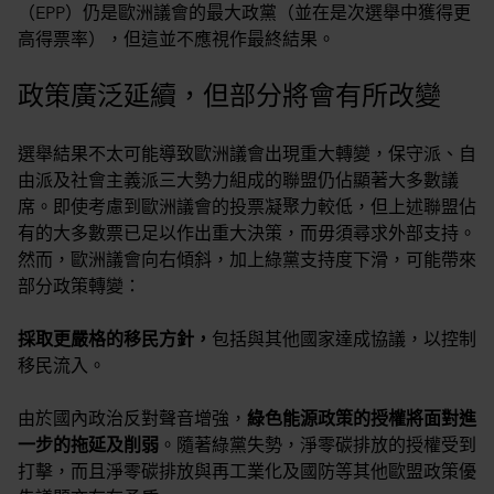
（EPP）仍是歐洲議會的最大政黨（並在是次選舉中獲得更
高得票率），但這並不應視作最終結果。
政策廣泛延續，但部分將會有所改變
選舉結果不太可能導致歐洲議會出現重大轉變，保守派、自
由派及社會主義派三大勢力組成的聯盟仍佔顯著大多數議
席。即使考慮到歐洲議會的投票凝聚力較低，但上述聯盟佔
有的大多數票已足以作出重大決策，而毋須尋求外部支持。
然而，歐洲議會向右傾斜，加上綠黨支持度下滑，可能帶來
部分政策轉變：
採取更嚴格的移民方針，
包括與其他國家達成協議，以控制
移民流入。
由於國內政治反對聲音增強，
綠色能源政策的授權將面對進
一步的拖延及削弱
。隨著綠黨失勢，淨零碳排放的授權受到
打擊，而且淨零碳排放與再工業化及國防等其他歐盟政策優