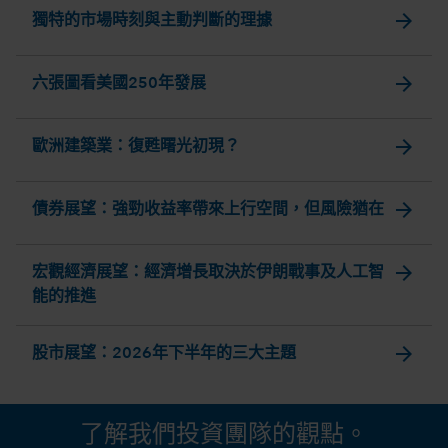
arrow_forward
獨特的市場時刻與主動判斷的理據
arrow_forward
六張圖看美國250年發展
arrow_forward
歐洲建築業：復甦曙光初現？
arrow_forward
債券展望：強勁收益率帶來上行空間，但風險猶在
arrow_forward
宏觀經濟展望：經濟增長取決於伊朗戰事及人工智
能的推進
arrow_forward
股市展望：2026年下半年的三大主題
了解我們投資團隊的觀點。