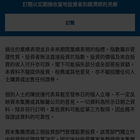
訂閱以定期接收當地投資者和經濟師的見解
訂閱
過往的業績表現並非未來期間業績表現的指標。指數屬非管
理性質，投資者無法直接投資於指數。投資的價值及來自投
資的收入可升亦可跌，閣下可能損失部分或全部原投資額。
本資料不擬提供投資、稅務或其他意見，亦不擬招攬任何人
士購買或出售任何證券。
個別人士的陳述僅代表其截至發佈日的個人立場，不一定反
映資本集團或其聯屬公司的意見。一切資料為所示日期之資
料，除非另行訂明。某些資料可能從第三方取得，因此概不
保證該資料的可靠性。
資本集團透過三個投資部門管理股票投資。該等部門獨立作
出投資與代理投票決定。固定收益投資專家為整個資本集團