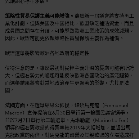
先議題亦存在矛盾。
策略性貿易保護主義可能增強。
雖然新一屆議會將支持再工
業化計劃，但與美國及中國相比，歐盟缺乏補貼資金，而且
成員國之間存在分歧，可能導致歐洲工業政策的成效減弱。
因此，歐盟可能更依賴策略性貿易保護主義作為補償。
歐盟選舉將影響歐洲各地政府的穩定性
值得注意的是，雖然最初對民粹主義升溫的憂慮可能有所誇
大，但極右勢力的崛起可能反映歐洲各國政治的廣泛趨勢，
而選舉結果將會對當地政治產生更顯著的影響，尤其是法
國。
法國方面，
在選舉結果公佈後，總統馬克龍（Emmanuel
Macron）宣佈提前在6月30日舉行第一輪國民議會選舉，
並於7月7日舉行第二輪選舉。馬琳勒龐（Marine Le Pen）
領導的極右翼政黨的得票率較2019年大幅增加，並超出馬
克龍政黨的兩倍，對馬克龍的聲譽及其親歐盟的立場造成打