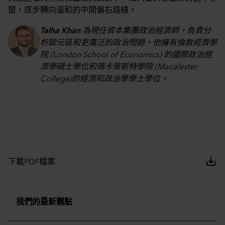
盟，逐步轉向溫和的中間偏右路線。
Talha Khan
為現任資本集團政治經濟師，負責分
析歐元區和更廣泛的政治問題。他擁有倫敦經濟學
院 (London School of Economics) 的國際政治經
濟學碩士學位和瑪卡萊斯特學院 (Macalester
College)的經濟和政治學學士學位。
save_alt
下載PDF檔案
我們的最新觀點