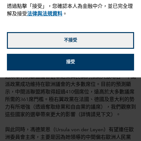
透過點擊「接受」，您確認本人為金融中介，並已完全理
解及接受
法律與法規資料
。
不接受
Talha Khan
2024年6月13日
mail_outline
接受
週末舉行的歐盟議會選舉結果與民調的預測大致吻合，中間
派政黨成功維持在歐洲議會的大多數席位。目前的預測顯
示，中間派聯盟將取得超過410個席位，遠高於大多數議席
所需的361席門檻。極右翼政黨在法國、德國及意大利的勢
力有所增強（透過奪取綠黨和自由黨的議席），我們觀察到
這些國家的選舉帶來更大的影響（詳情請見下文）。
與此同時，馮德萊恩（Ursula von der Leyen）有望連任歐
洲委員會主席，主要是因為她領導的中間偏右歐洲人民黨