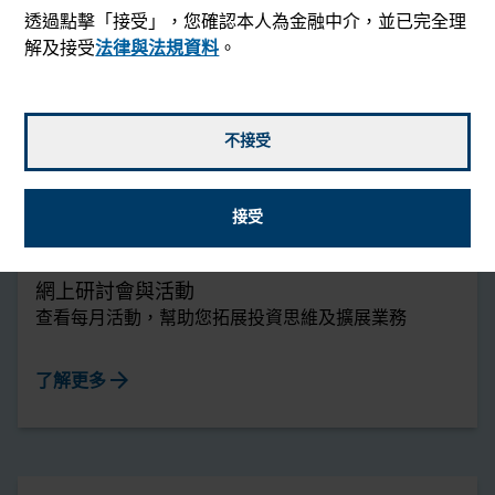
透過點擊「接受」，您確認本人為金融中介，並已完全理
解及接受
法律與法規資料
。
播客
與專業投資者及成功顧問進行資本對話，有助您掌握技
術及發展業務
不接受
arrow_forward
收聽
接受
網上研討會與活動
查看每月活動，幫助您拓展投資思維及擴展業務
arrow_forward
了解更多