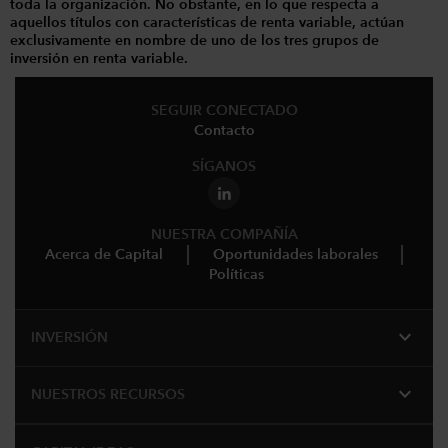
toda la organización. No obstante, en lo que respecta a
aquellos títulos con características de renta variable, actúan
exclusivamente en nombre de uno de los tres grupos de
inversión en renta variable.
SEGUIR CONECTADO
Contacto
SÍGANOS
NUESTRA COMPAÑÍA
Acerca de Capital
Oportunidades laborales
Políticas
expand_more
INVERSIÓN
expand_more
NUESTROS RECURSOS