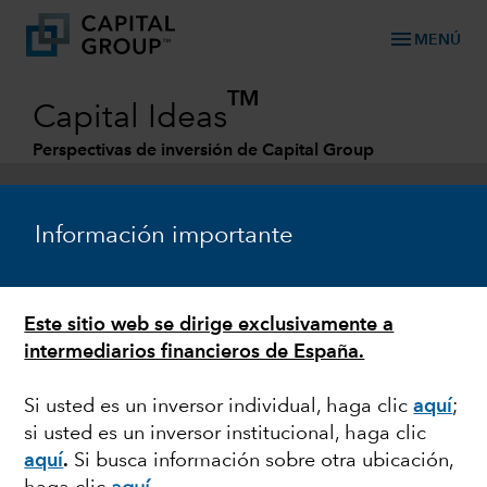
menu
MENÚ
TM
Capital Ideas
Perspectivas de inversión de Capital Group
Categories
Información importante
Este sitio web se dirige exclusivamente a
intermediarios financieros de España.
Si usted es un inversor individual, haga clic
aquí
;
si usted es un inversor institucional, haga clic
VOLATILIDAD DE LOS MERCADOS
aquí
.
Si busca información sobre otra ubicación,
Cómo hacer frente a las