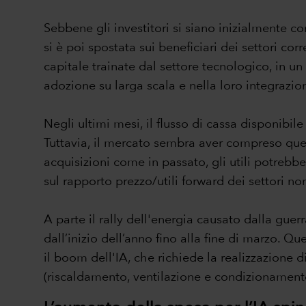
Sebbene gli investitori si siano inizialmente co
si è poi spostata sui beneficiari dei settori co
capitale trainate dal settore tecnologico, in u
adozione su larga scala e nella loro integrazione
Negli ultimi mesi, il flusso di cassa disponibile
Tuttavia, il mercato sembra aver compreso ques
acquisizioni come in passato, gli utili potrebber
sul rapporto prezzo/utili forward dei settori 
A parte il rally dell'energia causato dalla guerra 
dall’inizio dell’anno fino alla fine di marzo. Q
il boom dell'IA, che richiede la realizzazione 
(riscaldamento, ventilazione e condizionamento 