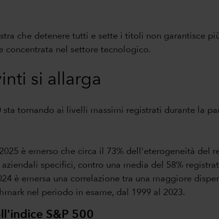
ra che detenere tutti e sette i titoli non garantisce pi
e concentrata nel settore tecnologico.
vinti si allarga
00 sta tornando ai livelli massimi registrati durante la
25 è emerso che circa il 73% dell'eterogeneità del ren
 aziendali specifici, contro una media del 58% registra
 2024 è emersa una correlazione tra una maggiore disper
enchmark nel periodo in esame, dal 1999 al 2023.
ell'indice S&P 500