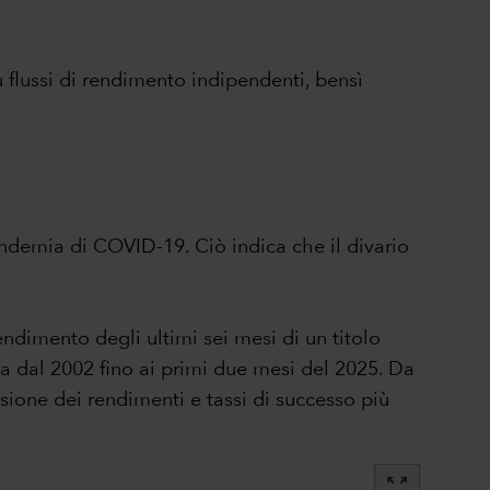
ù flussi di rendimento indipendenti, bensì
 pandemia di COVID-19. Ciò indica che il divario
dimento degli ultimi sei mesi di un titolo
ta dal 2002 fino ai primi due mesi del 2025. Da
sione dei rendimenti e tassi di successo più
zoom_out_map