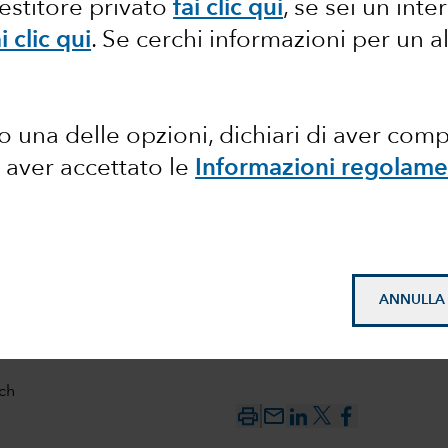
vestitore privato
fai clic qui
, se sei un int
i clic qui
.
Se cerchi informazioni per un a
ercati
 una delle opzioni, dichiari di aver com
nsi
 aver accettato le
Informazioni regolame
ANNULLA
ch
mail_outline