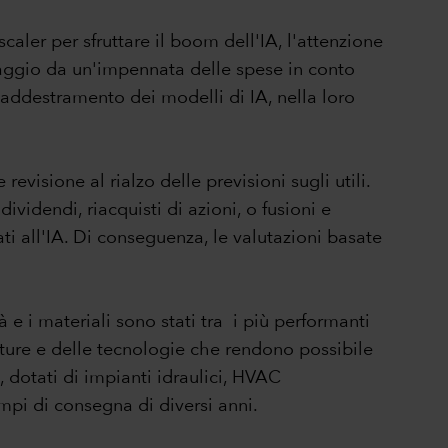
caler per sfruttare il boom dell'IA, l'attenzione
antaggio da un'impennata delle spese in conto
'addestramento dei modelli di IA, nella loro
evisione al rialzo delle previsioni sugli utili.
idendi, riacquisti di azioni, o fusioni e
gati all'IA. Di conseguenza, le valutazioni basate
ità e i materiali sono stati tra i più performanti
rutture e delle tecnologie che rendono possibile
, dotati di impianti idraulici, HVAC
mpi di consegna di diversi anni.