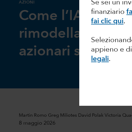
Se sei un in
AZIONI
finanziario
fa
Come l’IA sta
fai clic qui
.
rimodellando i m
Selezionando
azionari statunite
appieno e di
legali
.
Martin Romo
Greg Miliotes
David Polak
Victoria Qua
8 maggio 2026