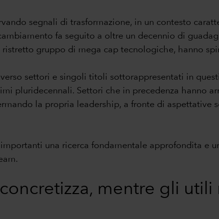
rvando segnali di trasformazione, in un contesto caratte
to cambiamento fa seguito a oltre un decennio di guadagn
n ristretto gruppo di mega cap tecnologiche, hanno spint
rso settori e singoli titoli sottorappresentati in questi 
i pluridecennali. Settori che in precedenza hanno arra
affermando la propria leadership, a fronte di aspettativ
importanti una ricerca fondamentale approfondita e un'a
team.
 concretizza, mentre gli utili