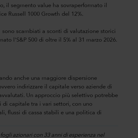
o, il segmento value ha sovraperformato il
dice Russell 1000 Growth del 12%.
 sono scambiati a sconti di valutazione storici
rmato l'S&P 500 di oltre il 5% al 31 marzo 2026.
minando anche una maggiore dispersione
vvero indirizzare il capitale verso aziende di
ravvalutati. Un approccio più selettivo potrebbe
i capitale tra i vari settori, con uno
, flussi di cassa stabili e una politica di
fogli azionari con 33 anni di esperienza nel