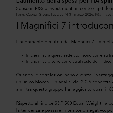
L’aumento della spesa per l’IA spin
Spese in R&S e investimenti in conto capitale i
Fonti: Capital Group, FactSet. Al 31 marzo 2026. R&S = costi
I Magnifici 7 introducon
L'andamento dei titoli dei Magnifici 7 sta mett
In che misura questi sette titoli sono correlati tr
In che misura sono correlati al resto dell'indic
Quando le correlazioni sono elevate, i vantagg
un unico blocco. Un'analisi del 2025 condotta
anni tra questo gruppo ha raggiunto quasi il 6
Rispetto all'indice S&P 500 Equal Weight, la c
la tendenza e passare in territorio negativo, po