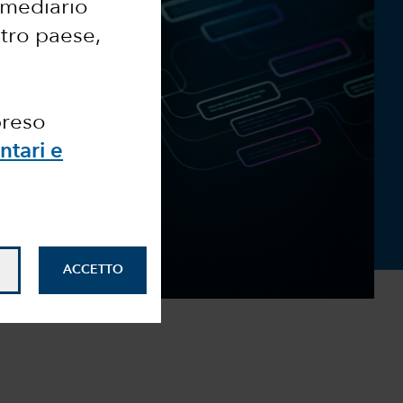
ermediario
ltro paese,
preso
ntari e
ACCETTO