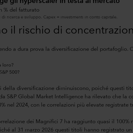
ge gli hyperscaler in testa al mercato
n % del fatturato
 di ricerca e sviluppo. Capex = investimenti in conto capitale.
o il rischio di concentrazio
endo a dura prova la diversificazione del portafoglio. 
a loro?
e S&P 500?
i della diversificazione diminuiscono, poiché questi t
 da S&P Global Market Intelligence ha rilevato che la 
0% nel 2024, con le correlazioni più elevate registrate
orrelazione dei Magnifici 7 ha raggiunto quasi il 100% 
iché al 31 marzo 2026 questi titoli hanno registrato un 