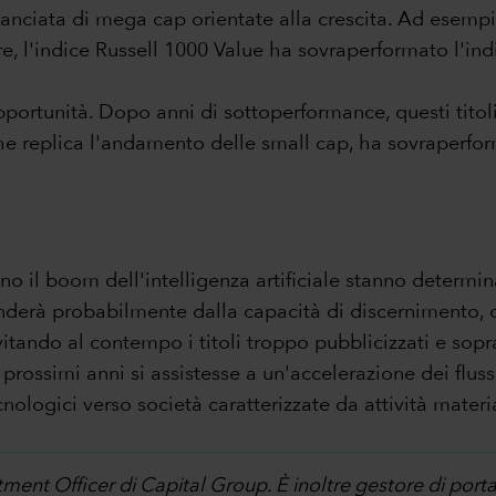
anciata di mega cap orientate alla crescita. Ad esempi
e, l'indice Russell 1000 Value ha sovraperformato l'in
portunità. Dopo anni di sottoperformance, questi titoli
 che replica l'andamento delle small cap, ha sovraperfo
ano il boom dell'intelligenza artificiale stanno deter
enderà probabilmente dalla capacità di discernimento, o
evitando al contempo i titoli troppo pubblicizzati e sop
ssimi anni si assistesse a un'accelerazione dei flussi d
ologici verso società caratterizzate da attività materiali
ment Officer di Capital Group. È inoltre gestore di porta