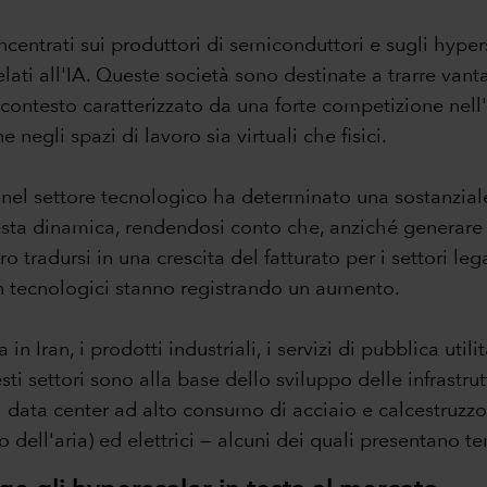
ncentrati sui produttori di semiconduttori e sugli hypers
rrelati all'IA. Queste società sono destinate a trarre v
n contesto caratterizzato da una forte competizione nell
 negli spazi di lavoro sia virtuali che fisici.
 nel settore tecnologico ha determinato una sostanziale r
ta dinamica, rendendosi conto che, anziché generare div
o tradursi in una crescita del fatturato per i settori le
non tecnologici stanno registrando un aumento.
in Iran, i prodotti industriali, i servizi di pubblica util
uesti settori sono alla base dello sviluppo delle infrast
di data center ad alto consumo di acciaio e calcestruzzo
dell'aria) ed elettrici — alcuni dei quali presentano te