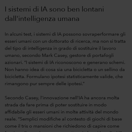
I sistemi di IA sono ben lontani
dall'intelligenza umana
In alcuni test, i sistemi di IA possono sovraperformare gli
esseri umani con un dottorato di ricerca, ma non si tratta
del tipo di intelligenza in grado di sostituire il lavoro
umano, secondo Mark Casey, gestore di portafogli
azionari. “I sistemi di IA riconoscono e generano schemi.
Non hanno idea di cosa sia una bicicletta o un sellino da
bicicletta. Formulano ipotesi statisticamente valide, che
rimangono pur sempre delle ipotesi.”
Secondo Casey, l’innovazione nell’IA ha ancora molta
strada da fare prima di poter sostituire in modo
affidabile gli esseri umani in molte attività del mondo
reale. “Semplici modifiche al contesto di giochi di base
come il tris o mansioni che richiedono di capire come