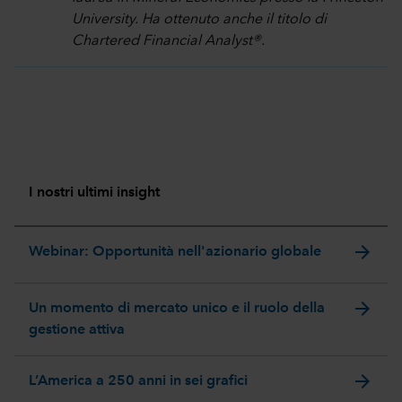
University. Ha ottenuto anche il titolo di
Chartered Financial Analyst®.
I nostri ultimi insight
arrow_forward
Webinar: Opportunità nell'azionario globale
arrow_forward
Un momento di mercato unico e il ruolo della
gestione attiva
arrow_forward
L’America a 250 anni in sei grafici