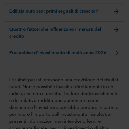
arrow_forward
Edilizia europea: primi segnali di crescita?
arrow_forward
Quattro fattori che influenzano i mercati del
credito
arrow_forward
Prospettive d'investimento di metà anno 2026
I risultati passati non sono una previsione dei risultati
futuri. Non è possibile investire direttamente in un
indice, che non è gestito. Il valore degli investimenti
e del relativo reddito può aumentare come
diminuire e l'investitore potrebbe perdere in parte o
per intero l'importo dell'investimento iniziale. Le
presenti informazioni non intendono fornire
consulenza fiscale, per gli investimenti o di altra