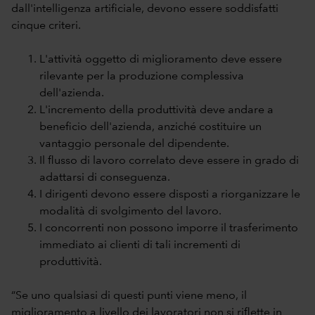
dall'intelligenza artificiale, devono essere soddisfatti
cinque criteri.
L'attività oggetto di miglioramento deve essere
rilevante per la produzione complessiva
dell'azienda.
L'incremento della produttività deve andare a
beneficio dell'azienda, anziché costituire un
vantaggio personale del dipendente.
Il flusso di lavoro correlato deve essere in grado di
adattarsi di conseguenza.
I dirigenti devono essere disposti a riorganizzare le
modalità di svolgimento del lavoro.
I concorrenti non possono imporre il trasferimento
immediato ai clienti di tali incrementi di
produttività.
“Se uno qualsiasi di questi punti viene meno, il
miglioramento a livello dei lavoratori non si riflette in