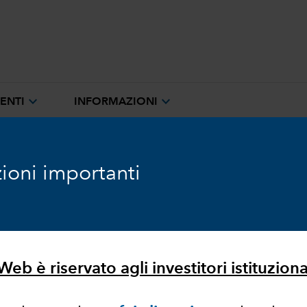
expand_more
expand_more
ENTI
INFORMAZIONI
ioni importanti
eb è riservato agli investitori istituzionali