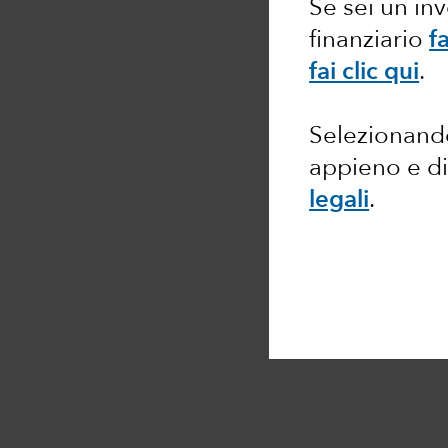
Se sei un in
finanziario
fa
fai clic qui
.
Selezionando
appieno e di
legali
.