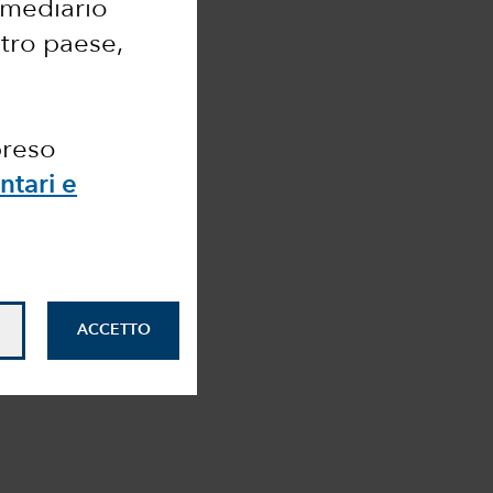
ermediario
ltro paese,
preso
ntari e
ACCETTO