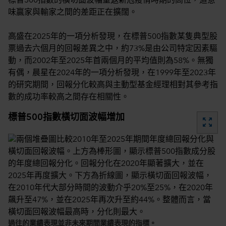
標普500指數的橫切面波幅重返新冠疫情時期的高位，這意
味贏家與輸家之間的差距正在擴闊。
高盛在2025年的一項分析發現，在標普500指數某隻典型股
票過去六個月的回報差異之中，約73%是由公司特定因素驅
動，而2002年至2025年首兩個月的平均值則為58%。無獨
有偶，晨星在2024年的一項分析發現，在1999年至2023年
的研究期間，回報分化較高與主動型基金經理相對其參考指
數的成功率較高之間存在相關性。
標普500指數橫切面波幅增加
zoom_out_map
過往的業績表現並非未來期間業績表現的指標。