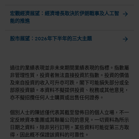
arrow_forward
宏觀經濟展望：經濟增長取決於伊朗戰事及人工智
能的推進
arrow_forward
股市展望：2026年下半年的三大主題
過往的業績表現並非未來期間業績表現的指標。指數屬
非管理性質，投資者無法直接投資於指數。投資的價值
及來自投資的收入可升亦可跌，閣下可能損失部分或全
部原投資額。本資料不擬提供投資、稅務或其他意見，
亦不擬招攬任何人士購買或出售任何證券。
個別人士的陳述僅代表其截至發佈日的個人立場，不一
定反映資本集團或其聯屬公司的意見。一切資料為所示
日期之資料，除非另行訂明。某些資料可能從第三方取
得，因此概不保證該資料的可靠性。