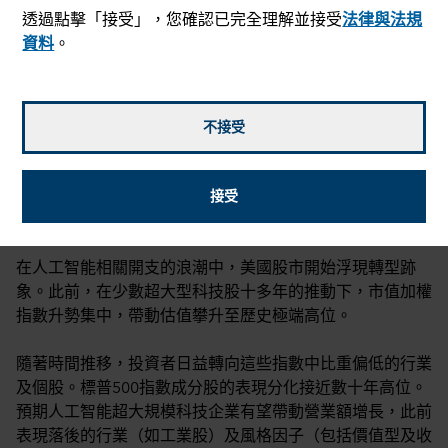
透過點擊「接受」，您確認已完全理解並接受
法律與法規
資料
。
不接受
Martin Romo
,
Greg Miliotes
,
David Polak
和
Victoria
Quach
2026年5月8日
接受
mail_outline
在人工智能相關開支的浪潮中，美國股市開始浮現轉型跡
象。此前，在少數超大型科技股十多年的推動下，市值加權
指數升勢集中，帶動估值攀升至歷史極端高位。
隨著時間推移，投資者日益轉向這些指數中比重偏低的行業
及個股。標普500指數成分股的表現分化接近數十年高位。
預期人工智能超大規模科技企業有望帶動營業額增長，此前
表現落後的行業（如工業股）及風格因子（包括價值型及收