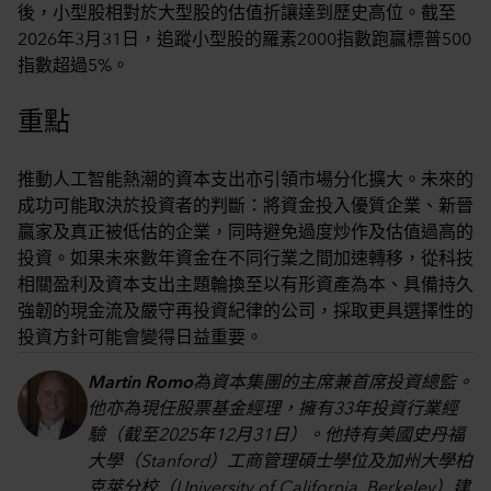
後，小型股相對於大型股的估值折讓達到歷史高位。截至
2026年3月31日，追蹤小型股的羅素2000指數跑贏標普500
指數超過5%。
重點
推動人工智能熱潮的資本支出亦引領市場分化擴大。未來的
成功可能取決於投資者的判斷：將資金投入優質企業、新晉
贏家及真正被低估的企業，同時避免過度炒作及估值過高的
投資。如果未來數年資金在不同行業之間加速轉移，從科技
相關盈利及資本支出主題輪換至以有形資產為本、具備持久
強韌的現金流及嚴守再投資紀律的公司，採取更具選擇性的
投資方針可能會變得日益重要。
Martin Romo
為資本集團的主席兼首席投資總監。
他亦為現任股票基金經理，擁有33年投資行業經
驗（截至2025年12月31日）。他持有美國史丹福
大學（Stanford）工商管理碩士學位及加州大學柏
克萊分校（University of California, Berkeley）建