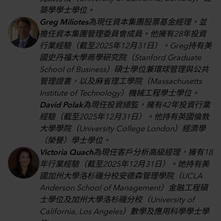
築學學士學位。
Greg Miliotes
為現任資本集團股票基金經理，並
擔任資本集團管理委員會成員。他擁有28年投資
行業經驗（截至2025年12月31日）。Greg持有美
國史丹福大學商學研究院（Stanford Graduate
School of Business）碩士學位兼環球管理與公共
管理證書，以及麻省理工學院（Massachusetts
Institute of Technology）機械工程學士學位。
David Polak
為現任投資總監，擁有42年投資行業
經驗（截至2025年12月31日）。他持有英國倫敦
大學學院（University College London）經濟學
（榮譽）學士學位。
Victoria Quach
為現任客戶分析高級經理，擁有18
年行業經驗（截至2025年12月31日）。她持有美
國加州大學洛杉磯分校安德森管理學院（UCLA
Anderson School of Management）金融工程碩
士學位及加州大學洛杉磯分校（University of
California, Los Angeles）數學及應用科學學士學