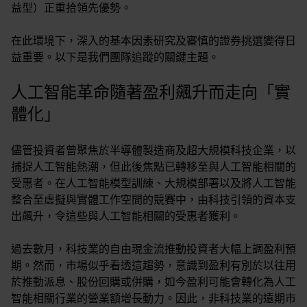
益型）正重拾領先優勢。
在此環境下，深入的基本因素研究及審慎的證券挑選變得日
益重要。以下是我們團隊追蹤的關鍵主題。
人工智能革命隨著盈利飆升而走向「實
體化」
儘管投資者曾聚焦於半導體製造商及超大規模科技企業，以
捕捉人工智能熱潮，但此後焦點已轉移至與人工智能相關的
受惠者。在人工智能模型訓練、大規模部署以及將人工智能
整合至虛擬與實體工作空間的競賽中，由科技引領的資本支
出飆升，令這些與人工智能相關的受惠者獲利。
過去數月，科技業的自由現金流推動投資者大幅上調盈利預
期。然而，市場似乎看透這趨勢，意識到盈利有別於以往用
於推動派息、股份回購或併購，如今盈利可能會轉化為人工
智能相關行業的營業額增長動力。因此，非科技業的遠期市