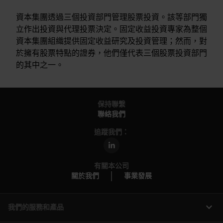
資本集團透過三個投資部門管理股票投資。該等部門獨
立作出投資與代理投票決定。固定收益投資專家為整個
資本集團組織提供固定收益研究及投資管理；然而，對
於擁有股票特點的證券，他們僅代表三個股票投資部門
的其中之一。
保持聯繫
聯絡我們
追蹤我們：
有關本公司
關於我們
事業發展
expand_more
我們的服務和產品