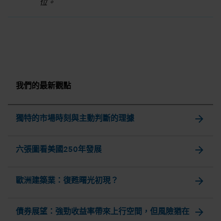
位。
我們的最新觀點
arrow_forward
獨特的市場時刻與主動判斷的理據
arrow_forward
六張圖看美國250年發展
arrow_forward
歐洲建築業：復甦曙光初現？
arrow_forward
債券展望：強勁收益率帶來上行空間，但風險猶在