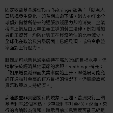
固定收益基金經理Tom Reithinger認為：「隨著人
口結構發生變化，如預期壽命下降，過去40年來全
球額外儲蓄所帶來的通脹放緩壓力即將消失。企業
稅率上調及由民粹主義主導的勞工法律，例如增加
最低工資等，均防止勞工在經濟所佔的比重減少。
全球化在政治及實際層面上已經見頂，或會令收益
率面對上行壓力。」
聯儲局可能樂見通脹維持在高於2%的目標水平，但
這取決於經濟其他環節的表現。Reithinger補充：
「如果增長減弱而失業率開始上升，聯儲局可能允
許在通脹升至高於官方目標的情況下，仍繼續放寬
貨幣政策以支持經濟。」
高通脹並非美國獨有的現象。上週，歐洲央行上調
基準利率25個基點，令存款利率升至4%。然而，央
行的言論較為溫和，暗示目前加息程度可能已經足