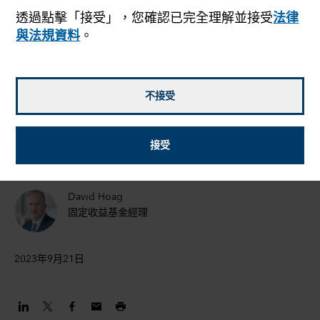
透過點擊「接受」，您確認已完全理解並接受
法律
和利率何去何從？
與法規資料
。
Timothy Ng
固定收益基金經理
不接受
Tom Reithinger
接受
基金經理╱分析員
David Hoag
固定收益基金經理
2023年9月21日