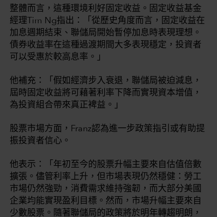
整體而言，這種環境利好固定收益。固定收益基金
經理Tim Ng指出：「從歷史角度而言，固定收益在
加息週期結束、聯儲局開始暫停加息時表現理想。
債券收益率在這種過渡期間大多表現穩定，投資者
可以受惠於較高息率。」
他補充：「假如經濟步入衰退，聯儲局被迫減息，
屆時固定收益將可藉著利率下降而實現資本增值，
為投資組合帶來真正裨益。」
股票市場方面，Franz認為進一步政策指引或有助提
振投資者信心。
他表示：「年初至今的股票升幅主要來自估值倍數
擴張。儘管利率上升，但市場表現仍然穩健：勞工
市場仍然強勁，消費需求維持強韌，而大部分美國
企業均能實現盈利目標。然而，市場升幅主要來自
少數股票。隨著聯儲局的政策將於明年轉趨明朗，