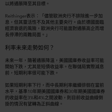
以將通脹降至其目標。
Reithinger表示：「儘管歐洲央行不排除進一步加
息，但其靈活性不及其他主要央行。由於德國面臨
經濟衰退的風險，歐洲央行可能面對通脹高企而增
長停滯的兩難局面。」
利率未來走勢如何？
未來一年，隨著通脹降溫，美國國庫券收益率可能
開始下跌，尤其是短債收益率。在聯儲局實際減息
前，短期利率很可能下跌。
如果短期利率下行，而中長期利率繼續徘徊在當前
水平，基準10年期美國國庫券和30年期美國國庫券
的收益率在3%和4%之間波動，則目前收益曲線倒
掛的情況有望轉為正斜曲線。