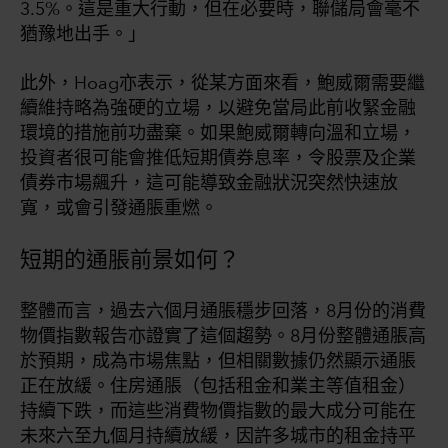
3.5%。這是重大行動，但在必要時，聯儲局會毫不
猶豫地出手。」
此外，Hoag亦表示，從某方面來看，鮑威爾需要繼
續維持略為強硬的立場，以避免當局此前收緊金融
環境的措施前功盡棄。如果鮑威爾轉向溫和立場，
投資者很可能會推低短期債券息率，令股票及企業
債券市場飆升，這可能導致金融狀況突然快速放
寬，或會引發通脹重燃。
短期的通脹前景如何？
整體而言，過去六個月通脹穩步回落，8月份的消費
物價指數報告亦證實了這個趨勢。8月份整體通脹高
於預期，成為市場焦點，但相關數據仍然顯示通脹
正在放緩。住房通脹（包括租金和業主等值租金）
持續下跌，而這些消費物價指數的最大成分可能在
未來六至九個月持續放緩，因許多城市的租金持平