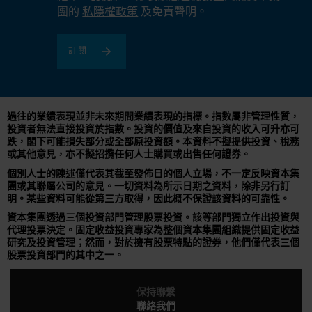
團的
私隱權政策
及免責聲明。
訂閱
過往的業績表現並非未來期間業績表現的指標。指數屬非管理性質，
投資者無法直接投資於指數。投資的價值及來自投資的收入可升亦可
跌，閣下可能損失部分或全部原投資額。本資料不擬提供投資、稅務
或其他意見，亦不擬招攬任何人士購買或出售任何證券。
個別人士的陳述僅代表其截至發佈日的個人立場，不一定反映資本集
團或其聯屬公司的意見。一切資料為所示日期之資料，除非另行訂
明。某些資料可能從第三方取得，因此概不保證該資料的可靠性。
資本集團透過三個投資部門管理股票投資。該等部門獨立作出投資與
代理投票決定。固定收益投資專家為整個資本集團組織提供固定收益
研究及投資管理；然而，對於擁有股票特點的證券，他們僅代表三個
股票投資部門的其中之一。
保持聯繫
聯絡我們