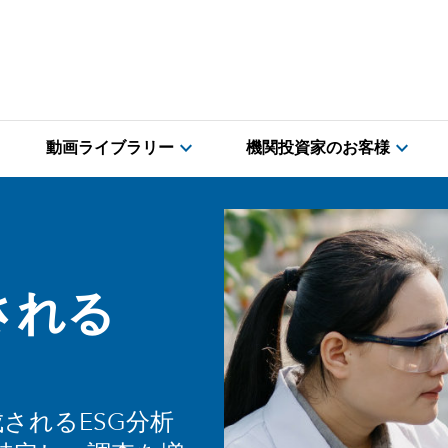
expand_more
expand_more
動画ライブラリー
機関投資家のお客様
される
されるESG分析