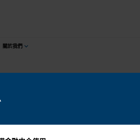
expand_more
關於我們
息
管治
展望
市場與經濟