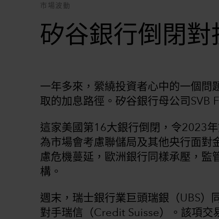
市場波動
矽谷銀行倒閉對
一年多來，縈繞投資者心中的一個問
取的加息路徑。矽谷銀行母公司SVB Fi
這家美國第16大銀行倒閉，令202
為市場會考慮聯儲局及其他央行面對
慮危機蔓延，歐洲銀行同樣承壓，監
構。
週末，瑞士銀行業巨頭瑞銀（UBS）
對手瑞信（Credit Suisse）