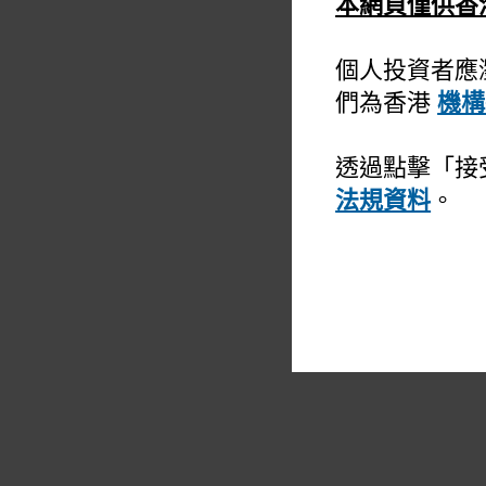
本網頁僅供香
個人投資者應
們為香港
機構
透過點擊「接
法規資料
。