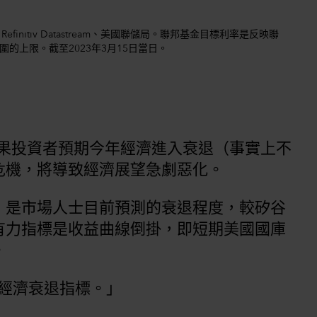
d.、Refinitiv Datastream、美國聯儲局。聯邦基金目標利率是反映聯
的上限。截至2023年3月15日當日。
出，如果投資者預期今年經濟進入衰退（事實上不
危機，將導致經濟展望急劇惡化。
，是市場人士目前預測的衰退程度，較矽谷
有力指標是收益曲線倒掛，即短期美國國庫
。
靠經濟衰退指標。」