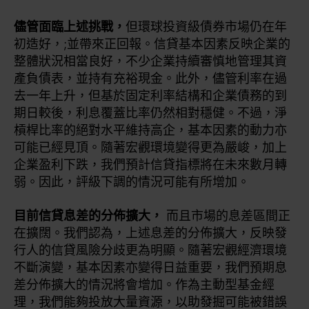
儘管面臨上述挑戰，
但環球投資級債券市場仍在年
初造好，;並帶來正回報。信貸基本因素反映企業的
整體狀況相當良好，不少企業持續審慎地管理其資
產負債表，並持有充裕現金。此外，儘管利率在過
去一年上升，但基於固定利率結構和企業債務的到
期日較後，利息覆蓋比率仍然相對穩健。不過，淨
槓桿比率的絕對水平維持高企，基本因素的動力亦
可能已經見頂。隨著宏觀環境變得更為嚴峻，加上
企業盈利下跌，我們預計信貸指標將在未來數月轉
弱。因此，評級下調的情況可能有所增加。
目前信貸息差的分佈擴大，
而且市場的息差區間正
在擴闊。我們認為，上述息差的分佈擴大，反映發
行人的信貸風險分歧更為明顯。隨著宏觀經濟環境
不斷演變，基本因素亦變得日益重要，我們預期息
差分佈擴大的情況將會增加。作為主動型基金經
理，我們能夠投放大量資源，以助發掘可能被錯誤