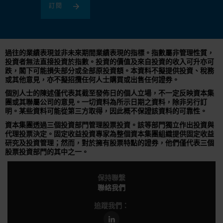
訂閱
過往的業績表現並非未來期間業績表現的指標。指數屬非管理性質，
投資者無法直接投資於指數。投資的價值及來自投資的收入可升亦可
跌，閣下可能損失部分或全部原投資額。本資料不擬提供投資、稅務
或其他意見，亦不擬招攬任何人士購買或出售任何證券。
個別人士的陳述僅代表其截至發佈日的個人立場，不一定反映資本集
團或其聯屬公司的意見。一切資料為所示日期之資料，除非另行訂
明。某些資料可能從第三方取得，因此概不保證該資料的可靠性。
資本集團透過三個投資部門管理股票投資。該等部門獨立作出投資與
代理投票決定。固定收益投資專家為整個資本集團組織提供固定收益
研究及投資管理；然而，對於擁有股票特點的證券，他們僅代表三個
股票投資部門的其中之一。
保持聯繫
聯絡我們
追蹤我們：