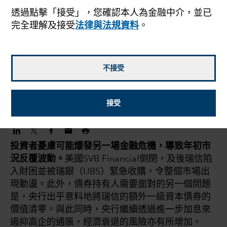
透過點擊「接受」，您確認本人為金融中介，並已
差的分散擴大，為主動
完全理解及接受
法律與法規資料
。
型基金經理帶來投資良
機
不接受
2023年4月24日
接受
投資者憂慮可能爆發另一場金融危機，導致年初市
況反覆波動。
美國SVB Financial倒閉，及後瑞信陷
入財困並被瑞銀（UBS）緊急收購，令整個市場出
現動盪。此外，債券持有人需要面對的另一個問題
是，央行出乎意料地將瑞信的額外一級資本債券的
價值清零。與此同時，央行繼續透過進一步加息來
遏抑高企的通脹，經濟衰退的風險亦有所增加。