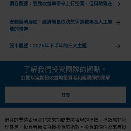
arrow_forward
債券展望：強勁收益率帶來上行空間，但風險猶在
arrow_forward
宏觀經濟展望：經濟增長取決於伊朗戰事及人工智
能的推進
arrow_forward
股市展望：2026年下半年的三大主題
了解我們投資團隊的觀點。
訂閱以定期接收當地投資者和經濟師的見解
訂閱
過往的業績表現並非未來期間業績表現的指標。指數屬非管
理性質，投資者無法直接投資於指數。投資的價值及來自投