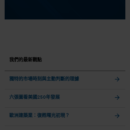
0:00 / 45:42
我們的最新觀點
arrow_forward
獨特的市場時刻與主動判斷的理據
arrow_forward
六張圖看美國250年發展
arrow_forward
歐洲建築業：復甦曙光初現？