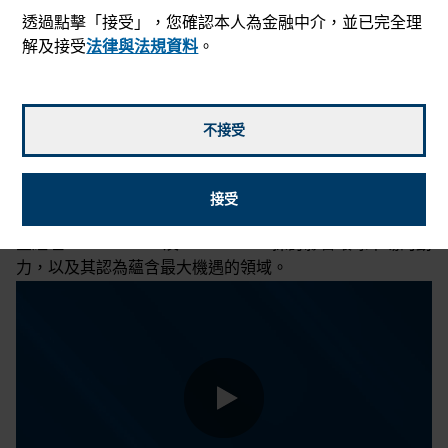
透過點擊「接受」，您確認本人為金融中介，並已完全理
解及接受
法律與法規資料
。
不接受
2024年7月30日
mail_outline
接受
過去十年，美國市場推動環球股市的表現，但能否持續？基
金經理Rob Lovelace及Noriko Chen探討影響環球市場的動
力，以及其認為蘊含最大機遇的領域。