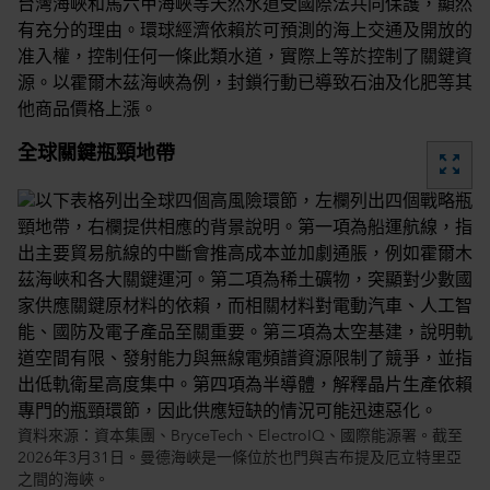
台灣海峽和馬六甲海峽等天然水道受國際法共同保護，顯然
有充分的理由。環球經濟依賴於可預測的海上交通及開放的
准入權，控制任何一條此類水道，實際上等於控制了關鍵資
源。以霍爾木茲海峽為例，封鎖行動已導致石油及化肥等其
他商品價格上漲。
全球關鍵瓶頸地帶
zoom_out_map
資料來源：資本集團、BryceTech、ElectroIQ、國際能源署。截至
2026年3月31日。曼德海峽是一條位於也門與吉布提及厄立特里亞
之間的海峽。