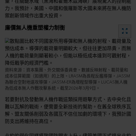
量，在關鍵水域（黑海和霍爾木茲海峽）展現驚人的控制能
力。我預計，美國、中國和俄羅斯等大國未來將在無人機防
禦創新領域作出重大投資。
廉價無人機重塑權力制衡
zoom_out_map
資料來源：資本集團、外交關係委員會。數據反映射程、載荷量和
成本估算範圍（如適用）的上限。LRASM為長程反艦導彈，JASSM
為聯合空對地遠攻導彈，JASSM-ER為增程型導彈。LUCAS無人機
為低成本無人作戰攻擊系統。截至2026年3月9日。
若要對抗及發動無人機作戰這類採用遊擊方式、去中央化且
難以瓦解的戰術，便需要全新技術的幫助。在舊全球秩序瓦
解、盟友關係削弱及各國互不信任加劇的環境下，我預計國
防支出將維持在高位。