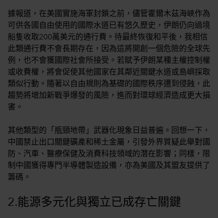
據報道，在美國實施海軍封鎖之前，儘管霍爾木茲海峽作為
可供各國自由使用的國際水道已有悠久歷史，伊朗仍向過境
船隻收取200萬美元的通行費。待最終恢復和平後，我相信
此類通行費不會長期存在，因為這將開創一個危險的全球先
例，也不會獲國際社會所接受。若賦予伊朗某種主權控制權
或收費權，將會促使其他國家在其鄰近關鍵水道或島嶼採取
類似行動。隨著以自由規則為基礎的國際秩序遭到侵蝕，此
趨勢將增加新戰爭爆發的風險，進而對環球經濟造成更大損
害。
其他類型的「瓶頸地帶」武器化現象日益普遍。回想一下，
中國禁止出口關鍵礦產和稀土金屬，引發外界質疑此舉對國
防、汽車、醫療保健及消費科技領域的潛在影響；同樣，限
制中國獲得專門半導體製造設備，亦為美國及其盟友提供了
籌碼。
2.能源多元化與獨立已成存亡關鍵