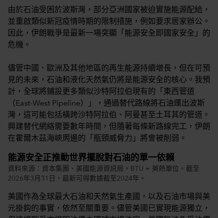
由於石油受困於波斯灣，部分亞洲國家被迫實施能源配給，
並重啟類似新冠疫情時期的限制措施，例如要求居家辦公。
因此，伊朗戰爭是最新一場突顯「能源安全即國家安全」的
危機。
儘管中國、歐洲及其他地區的再生能源持續增長，但在可預
見的未來，石油和液化天然氣仍將是能源安全的核心。我預
計，全球將鋪設更多類似沙特阿拉伯現有的「東西管道
（East-West Pipeline）」，通過替代路線將石油運出波斯
灣，這可能包括橫跨沙特阿拉伯、阿曼甚至土耳其的管道。
興建替代網絡需要數年時間，但隨著每條新路線完工，伊朗
在霍爾木茲海峽周邊的「瓶頸威脅力」將會被削弱。
能源安全正推動世界擺脫對石油的單一依賴
資料來源：資本集團、美國能源資訊局。BTU = 英熱單位。截至
2026年3月31日，最新可得數據截至2024年。
美國作為全球最大石油和天然氣生產國，以及石油市場與美
元掛鈎的事實，依然至關重要。儘管美國已實現能源獨立，