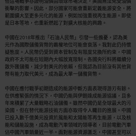
但這場戰爭亦證明油價由環球市場決定，美國無法免受油價
衝擊的影響。因此，部分國家可能會重新定義能源安全，將
範圍擴大至更多元化的能源，例如加強重視再生能源。即使
是日本等地，也重新燃起了對擴大核能的興趣。
中國在2018年推出「石油人民幣」引發一些擔憂，認為美
元作為國際儲備貨幣的霸權地位可能會衰落。我對此仍持懷
疑態度。人民幣仍受到資本管制及有限度兌換所約束，中國
政府不太可能在短期內大幅放寬限制。各國央行料將繼續分
散外匯儲備，減少對美元的依賴，但我認為目前沒有其他貨
幣有能力取代美元，成為最大單一儲備貨幣。
中國在應付戰爭初期造成的能源中斷方面表現得游刃有餘。
在供應緊張的情況下，中國仍能與伊朗達成能源協議，且多
年來積累了大量戰略石油儲備。雖然中國仍是全球最大的污
染國，但在替代能源技術方面亦取得令人矚目的進展。中國
已投入數千億美元投資於風能和太陽能等再生能源，以及核
能和儲能設施，成為電動汽車領域的領導者，目前電動汽車
佔中國汽車銷量近一半。面對能源資源匱乏，中國甚至可以