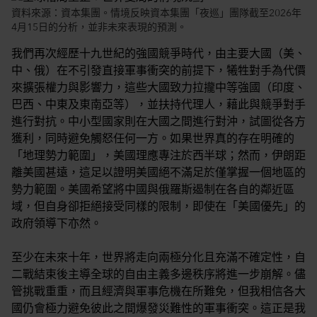
資料來源：資本集團。情境反映資本集團「夜巡」團隊截至2026年
4月15日的分析，並非未來表現的預測。
我們再次經歷十九世紀的強國競爭時代，由主要大國（美、
中、俄）在不引發直接軍事衝突的前提下，犧牲對手為代價
來擴張權力與影響力，這些大國致力拉攏中等強國（印度、
巴西、中東及東南亞等），並扶持代理人，藉此與競爭對手
進行對抗。中小型國家則在大國之間進行對沖，試圖從各方
獲利，同時避免觸怒任何一方。如果世界真的存在明確的
「地理勢力範圍」，美國理應專注於西半球；然而，伊朗距
離美國甚遠，這足以證明美國絕不滿足於僅掌握一個地區的
勢力範圍。美國希望將中國與俄羅斯遏制在各自的鄰近區
域，但自身卻拒絕接受同樣的限制，即使在「美國優先」的
政府領導下亦然。
至少在未來十年，世界將走向兩極分化且充滿不確定性，自
二戰結束後主導全球的自由主義多邊秩序將進一步崩解。儘
管挑戰重重，而且經濟與軍事危機在所難免，但我相信各大
國仍會極力避免彼此之間爆發災難性的軍事衝突。這正是我