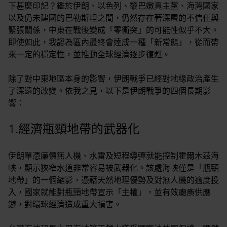
下甚麼印記？鑑於伊朗、以色列、黎巴嫩真主黨、海灣國家
以及仍未建國的巴勒斯坦之間，仍然存在著深層的不信任與
緊張關係，中東在戰後變成「零衝突」的可能性似乎不大。
即使如此，我認為區內最終會達成一種「新常態」，從而帶
來一定的穩定性，並推動全球經濟逐步復甦。
除了對中東地區本身的影響，伊朗戰爭已經對地緣政治產生
了深遠的改變。依我之見，以下是伊朗戰爭的四個長期影
響：
1.經濟瓶頸地帶的武器化
伊朗單憑廉價無人機、水雷及短程導彈就能控制霍爾木茲海
峽，顯示狹窄水道非常容易被武器化。該處海峽僅是「瓶頸
地帶」的一個縮影，憑藉天然地理優勢及對無人機的適度投
入，國家就能對瓶頸地帶宣示「主權」，並有效癱瘓供應
鏈，對環球經濟造成重大損害。