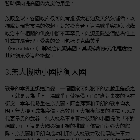
暫時轉向提高國內煤炭使用量。
放眼全球，各國政府很可能考慮擴大石油及天然氣儲備，以
擺脫對現貨市場的依賴。對於投資者，這場戰爭突顯與地緣
政治事件相關的供應中斷不再罕見，能源風險溢價結構性上
升或許屬合理。受惠的公司包括埃克森美孚
（ExxonMobil）等綜合能源集團，其規模和多元化程度使
其能夠承受這些衝擊。
3.無人機助小國抗衡大國
戰爭的本質正迅速演變。一個國家可能犯下的最嚴重錯誤之
一，就是只為「上一場戰爭」做準備，而非應對未來的潛在
衝突。本年代發生在烏克蘭、阿塞拜疆和伊朗的戰事均表
明，無人機可成為廉價、高效且可大規模部署的選擇，以取
代更昂貴的武器。無人機為軍事實力較弱的小國提供「不對
稱戰力」，這是大國必須正視的挑戰。儘管面對強大的艦
隊，烏克蘭和伊朗均成功利用無人機戰力取代傳統海軍力