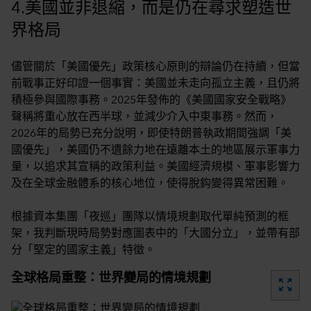
4.美國並非退縮，而是仍在尋求塑造世
界格局
儘管關於「美國優先」政策核心原則的辯論仍在持續，但當
前戰事正好印證一個事實：美國並未走向孤立主義，且仍將
積極參與國際事務。2025年發佈的《美國國家安全戰略》
聲稱將重心放在西半球，並減少介入中東事務。然而，
2026年的局勢已充分說明，即使特朗普執政期間強調「美
國優先」，美國仍不遺餘力地在遠離本土的地區展示軍事力
量，以追求其宣稱的政策利益。美國經濟規模、軍事影響力
及在全球金融體系的核心地位，使得脫鈎變得異常困難。
根據資本集團「夜巡」團隊以情境規劃取代單純預測的框
架，我判斷現時局勢對應圖表中的「大國分立」，並帶有部
分「堅定的國家主義」特徵。
全球格局重整：世界變局的情境規劃
zoom_out_map