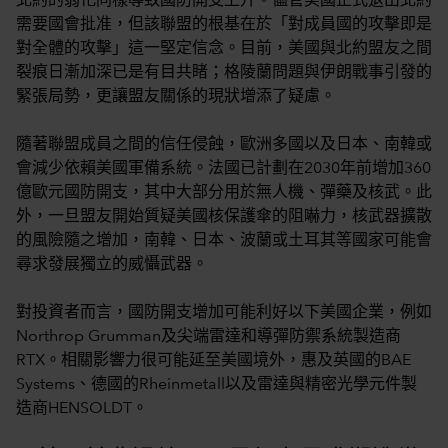
北約的弱化同樣導致國防開支上升。儘管美國正式退出北約
需要國會批准，但該聯盟的根基在於「對成員國的攻擊即是
對全體的攻擊」這一堅定信念。目前，美國與北約盟友之間
裂痕日漸加深已是有目共睹；格陵蘭問題與伊朗戰事引發的
緊張局勢，更讓盟友關係的現狀增添了疑慮。
隨著聯盟成員之間的信任侵蝕，歐洲多國以及日本、南韓或
會減少依賴美國軍備系統。法國已計劃在2030年前增加360
億歐元國防開支，其中大部分用於無人機、彈藥及核武。此
外，一旦盟友開始質疑美國核保護傘的阻嚇力，核武器擴散
的風險隨之增加，南韓、日本、波蘭或土耳其等國家可能會
尋求發展獨立的威懾武器。
對投資者而言，國防開支增加可能利好以下美國企業，例如
Northrop Grumman及尖端雷達和導彈防禦系統製造商
RTX。相關影響力很可能延至美國境外，惠及英國的BAE
Systems、德國的Rheinmetall以及雷達與精密光學元件製
造商HENSOLDT。