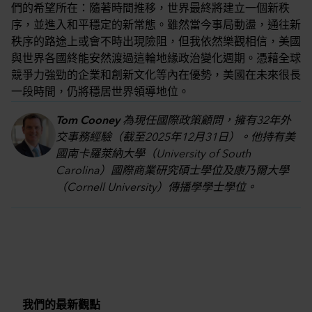
們的希望所在：隨著時間推移，世界最終將建立一個新秩
序，並進入和平穩定的新常態。雖然當今事局動盪，通往新
秩序的路途上或會不時出現險阻，但我依然樂觀相信，美國
與世界各國終能安然渡過這輪地緣政治變化週期。憑藉全球
競爭力強勁的企業和創新文化等內在優勢，美國在未來很長
一段時間，仍將穩居世界領導地位。
Tom Cooney
為現任國際政策顧問，擁有32年外
交事務經驗（截至2025年12月31日）。他持有美
國南卡羅萊納大學（University of South
Carolina）國際商業研究碩士學位及康乃爾大學
（Cornell University）傳播學學士學位。
我們的最新觀點