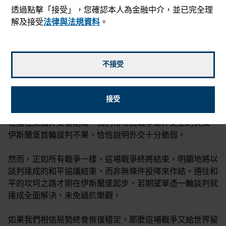
透過點擊「接受」，您確認本人為金融中介，並已完全理
解及接受
法律與法規資料
。
不接受
Tom Cooney
2026年4月17日
mail_outline
接受
在擔任美國外交官期間，我們常常說戰爭是外交上的失敗。
伊斯蘭堡首輪談判不果，恰恰說明外交十分脆弱。
然而，正如所有戰爭一樣，這場戰爭終將結束，明顯地將以
談判達成的和平協議結束，而非無條件投降來作結。通往和
平的坎坷之路才剛在伊斯蘭堡起步，若期望單憑一輪談判就
達成全面解決，未免過於樂觀。
如果我們相信局勢終會恢復穩定，那麼這場戰爭又給世界留