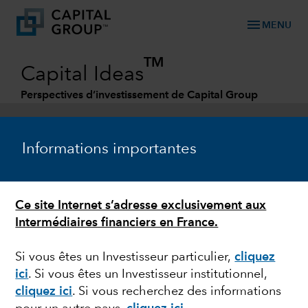
menu
MENU
TM
Capital Ideas
Perspectives d’investissement de Capital Group
Categories
Informations importantes
Ce site Internet s’adresse exclusivement aux
Intermédiaires financiers en France.
Si vous êtes un Investisseur particulier,
cliquez
ici
.
Si vous êtes un Investisseur institutionnel,
VOLATILITÉ BOURSIÈRE
cliquez ici
.
Si vous recherchez des informations
Faire des sacrifices