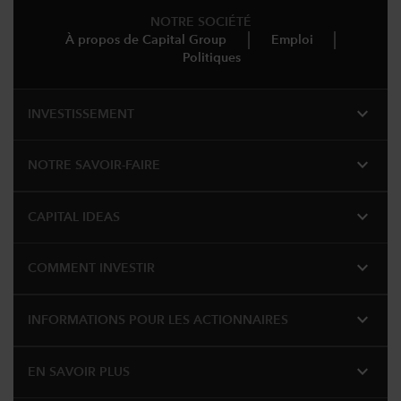
NOTRE SOCIÉTÉ
À propos de Capital Group
Emploi
Politiques
expand_more
INVESTISSEMENT
expand_more
NOTRE SAVOIR-FAIRE
expand_more
CAPITAL IDEAS
expand_more
COMMENT INVESTIR
expand_more
INFORMATIONS POUR LES ACTIONNAIRES
expand_more
EN SAVOIR PLUS