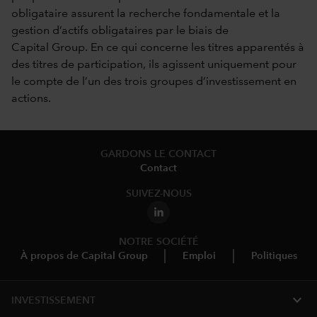
obligataire assurent la recherche fondamentale et la
gestion d’actifs obligataires par le biais de
Capital Group. En ce qui concerne les titres apparentés à
des titres de participation, ils agissent uniquement pour
le compte de l’un des trois groupes d’investissement en
actions.
GARDONS LE CONTACT
Contact
SUIVEZ-NOUS
NOTRE SOCIÉTÉ
À propos de Capital Group
Emploi
Politiques
expand_more
INVESTISSEMENT