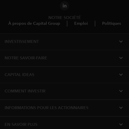
NOTRE SOCIÉTÉ
À propos de Capital Group
Emploi
Politiques
expand_more
INVESTISSEMENT
expand_more
NOTRE SAVOIR-FAIRE
expand_more
CAPITAL IDEAS
expand_more
COMMENT INVESTIR
expand_more
INFORMATIONS POUR LES ACTIONNAIRES
expand_more
EN SAVOIR PLUS