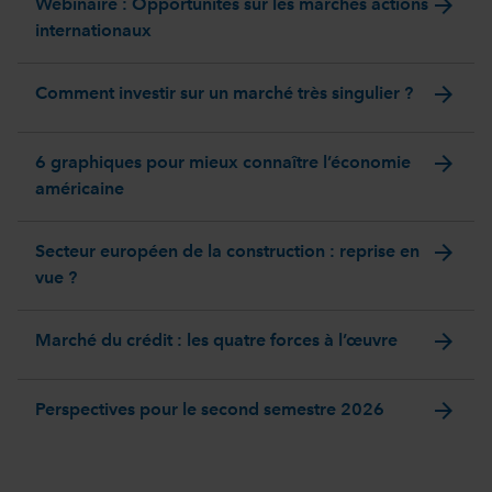
arrow_forward
Webinaire : Opportunités sur les marchés actions
internationaux
arrow_forward
Comment investir sur un marché très singulier ?
arrow_forward
6 graphiques pour mieux connaître l’économie
américaine
arrow_forward
Secteur européen de la construction : reprise en
vue ?
arrow_forward
Marché du crédit : les quatre forces à l’œuvre
arrow_forward
Perspectives pour le second semestre 2026