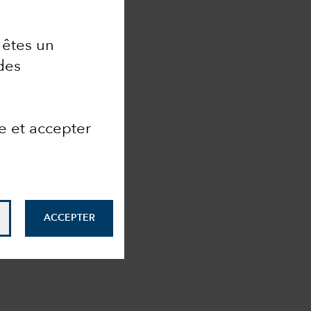
 êtes un
des
e et accepter
ACCEPTER