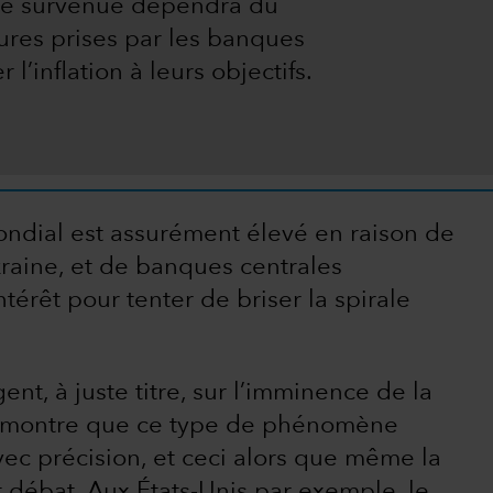
lle survenue dépendra du
ures prises par les banques
l’inflation à leurs objectifs.
ondial est assurément élevé en raison de
Ukraine, et de banques centrales
ntérêt pour tenter de briser la spirale
ent, à juste titre, sur l’imminence de la
us montre que ce type de phénomène
vec précision, et ceci alors que même la
it débat. Aux États-Unis par exemple, le