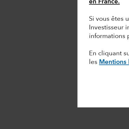
en France.
Si vous êtes u
Investisseur i
informations 
En cliquant 
les
Mentions 