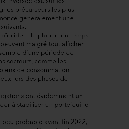
x inversée est, sur les
ignes précurseurs les plus
 annonce généralement une
 suivants.
coïncident la plupart du temps
 peuvent malgré tout afficher
ensemble d’une période de
ns secteurs, comme les
es biens de consommation
mieux lors des phases de
bligations ont évidemment un
ider à stabiliser un portefeuille
peu probable avant fin 2022,