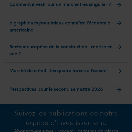
arrow_forward
Comment investir sur un marché très singulier ?
arrow_forward
6 graphiques pour mieux connaître l’économie
américaine
arrow_forward
Secteur européen de la construction : reprise en
vue ?
arrow_forward
Marché du crédit : les quatre forces à l’œuvre
arrow_forward
Perspectives pour le second semestre 2026
Suivez les publications de notre
équipe d’investissement.
Abonnez-vous pour recevoir les toutes dernières