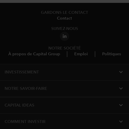
GARDONS LE CONTACT
Contact
SUIVEZ-NOUS
NOTRE SOCIÉTÉ
À propos de Capital Group
Emploi
Politiques
expand_more
INVESTISSEMENT
expand_more
NOTRE SAVOIR-FAIRE
expand_more
CAPITAL IDEAS
expand_more
COMMENT INVESTIR