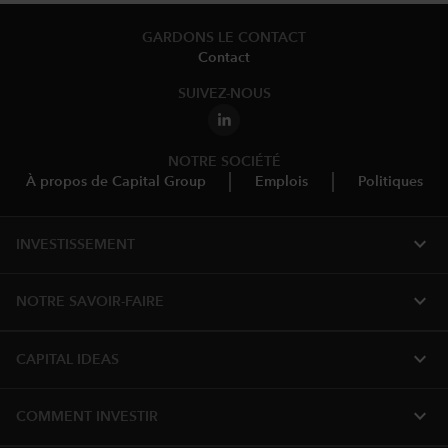
GARDONS LE CONTACT
Contact
SUIVEZ-NOUS
NOTRE SOCIÉTÉ
À propos de Capital Group
Emplois
Politiques
expand_more
INVESTISSEMENT
expand_more
NOTRE SAVOIR-FAIRE
expand_more
CAPITAL IDEAS
expand_more
COMMENT INVESTIR