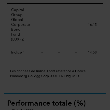
Capital
Group
Global
Corporate
—
—
—
16,15
1,
Bond
Fund
(LUX) Z
Indice 1
—
—
—
14,58
-0,
Les données de Indice 1 font référence à l’indice
Bloomberg Gbl Agg Corp 0901 TR Hdg USD
Performance totale (%)