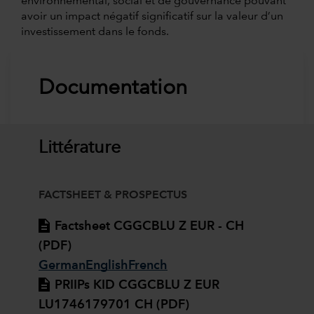
environnemental, social et de gouvernance pouvant
avoir un impact négatif significatif sur la valeur d’un
investissement dans le fonds.
Documentation
Littérature
FACTSHEET & PROSPECTUS
Factsheet CGGCBLU Z EUR - CH
(PDF)
German
English
French
PRIIPs KID CGGCBLU Z EUR
LU1746179701 CH (PDF)