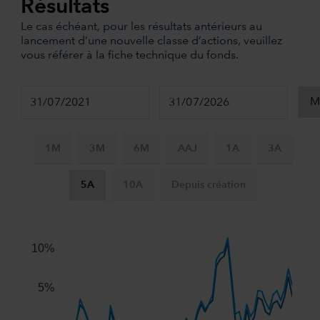
Résultats
Le cas échéant, pour les résultats antérieurs au
lancement d’une nouvelle classe d’actions, veuillez
vous référer à la fiche technique du fonds.
1M
3M
6M
AAJ
1A
3A
5A
10A
Depuis création
Chart
Combination chart with 3 data series.
The chart has 2 X axes displaying Time, and navigator-x-ax
10%
The chart has 2 Y axes displaying values, and navigator-y-
5%