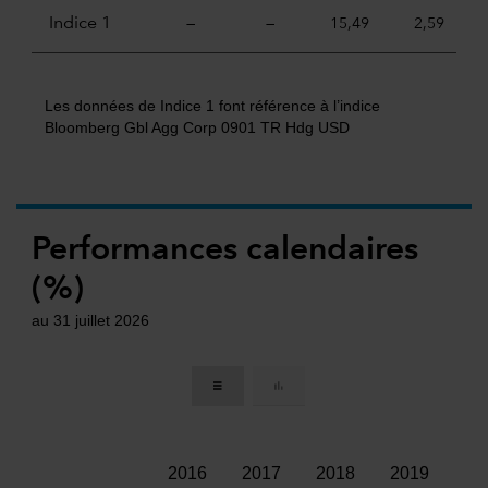
Indice 1
—
—
15,49
2,59
Les données de Indice 1 font référence à l’indice
Bloomberg Gbl Agg Corp 0901 TR Hdg USD
Performances calendaires
(%)
au 31 juillet 2026
2016
2017
2018
2019
20