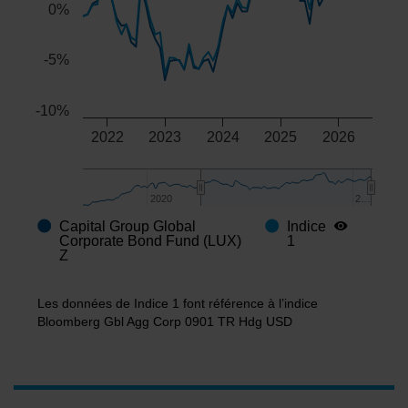
0%
-5%
-10%
2022
2023
2024
2025
2026
2020
2020
2…
2…
Capital Group Global
Indice
End of interactive chart.
Corporate Bond Fund (LUX)
1
Z
Les données de Indice 1 font référence à l’indice
Bloomberg Gbl Agg Corp 0901 TR Hdg USD