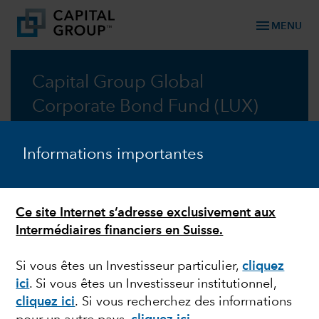
menu
MENU
Capital Group Global
Corporate Bond Fund (LUX)
Une sélection de valeurs dictée par l’analyse
Informations importantes
fondamentale au sein de l’univers des
obligations d’entreprise internationales
Fiches techniques
Ce site Internet s’adresse exclusivement aux
Intermédiaires financiers en Suisse.
Prospectus
Si vous êtes un Investisseur particulier,
cliquez
ici
. Si vous êtes un Investisseur institutionnel,
cliquez ici
.
Si vous recherchez des informations