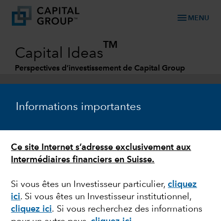
menu
MENU
TM
Capital Ideas
Perspectives d’investissement de Capital Group
Categories
Informations importantes
Ce site Internet s’adresse exclusivement aux
Intermédiaires financiers en Suisse.
Si vous êtes un Investisseur particulier,
cliquez
ici
. Si vous êtes un Investisseur institutionnel,
PERSPECTIVES
cliquez ici
.
Si vous recherchez des informations
Rob Lovelace à propos