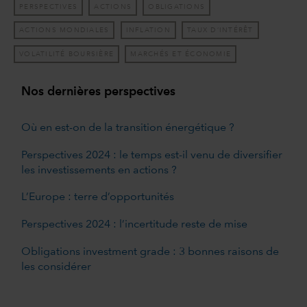
PERSPECTIVES
ACTIONS
OBLIGATIONS
ACTIONS MONDIALES
INFLATION
TAUX D’INTÉRÊT
VOLATILITÉ BOURSIÈRE
MARCHÉS ET ÉCONOMIE
Nos dernières perspectives
Où en est-on de la transition énergétique ?
Perspectives 2024 : le temps est-il venu de diversifier
les investissements en actions ?
L’Europe : terre d’opportunités
Perspectives 2024 : l’incertitude reste de mise
Obligations investment grade : 3 bonnes raisons de
les considérer