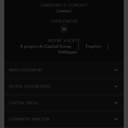
GARDONS LE CONTACT
Contact
SUIVEZ-NOUS
NOTRE SOCIÉTÉ
À propos de Capital Group
Emplois
Politiques
expand_more
INVESTISSEMENT
expand_more
NOTRE SAVOIR-FAIRE
expand_more
CAPITAL IDEAS
expand_more
COMMENT INVESTIR