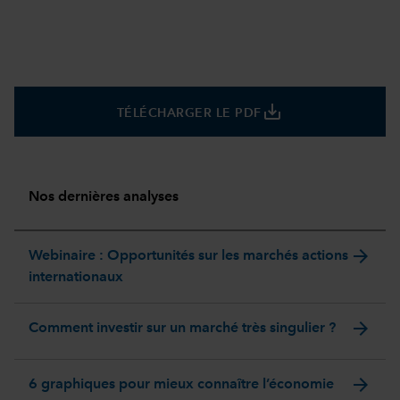
save_alt
TÉLÉCHARGER LE PDF
Nos dernières analyses
arrow_forward
Webinaire : Opportunités sur les marchés actions
internationaux
arrow_forward
Comment investir sur un marché très singulier ?
arrow_forward
6 graphiques pour mieux connaître l’économie