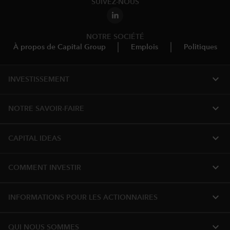
SUIVEZ-NOUS
NOTRE SOCIÉTÉ
À propos de Capital Group
Emplois
Politiques
expand_more
INVESTISSEMENT
expand_more
NOTRE SAVOIR-FAIRE
expand_more
CAPITAL IDEAS
expand_more
COMMENT INVESTIR
expand_more
INFORMATIONS POUR LES ACTIONNAIRES
expand_more
QUI NOUS SOMMES