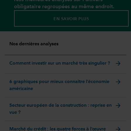
obligataire regroupées au même endroit.
EN SAVOIR PLUS
Nos dernières analyses
arrow_forward
Comment investir sur un marché très singulier ?
arrow_forward
6 graphiques pour mieux connaître l’économie
américaine
arrow_forward
Secteur européen de la construction : reprise en
vue ?
arrow_forward
Marché du crédit : les quatre forces à l’œuvre