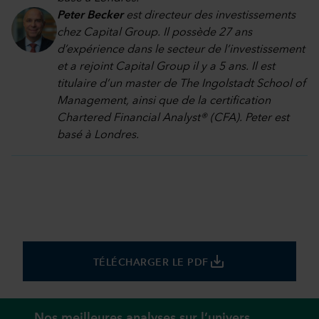
Peter Becker
est directeur des investissements
chez Capital Group. Il possède 27 ans
d’expérience dans le secteur de l’investissement
et a rejoint Capital Group il y a 5 ans. Il est
titulaire d’un master de The Ingolstadt School of
Management, ainsi que de la certification
Chartered Financial Analyst® (CFA). Peter est
basé à Londres.
save_alt
TÉLÉCHARGER LE PDF
Nos meilleures analyses sur l’univers