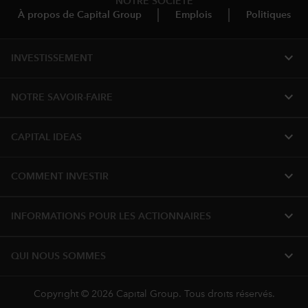
NOTRE SOCIÉTÉ
À propos de Capital Group
Emplois
Politiques
expand_more
INVESTISSEMENT
expand_more
NOTRE SAVOIR-FAIRE
expand_more
CAPITAL IDEAS
expand_more
COMMENT INVESTIR
expand_more
INFORMATIONS POUR LES ACTIONNAIRES
expand_more
QUI NOUS SOMMES
Copyright © 2026 Capital Group. Tous droits réservés.