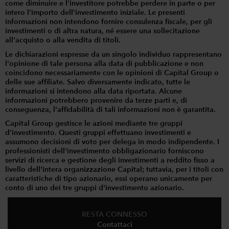
come diminuire e l'investitore potrebbe perdere in parte o per
intero l'importo dell'investimento iniziale. Le presenti
informazioni non intendono fornire consulenza fiscale, per gli
investimenti o di altra natura, né essere una sollecitazione
all'acquisto o alla vendita di titoli.
Le dichiarazioni espresse da un singolo individuo rappresentano
l'opinione di tale persona alla data di pubblicazione e non
coincidono necessariamente con le opinioni di Capital Group o
delle sue affiliate. Salvo diversamente indicato, tutte le
informazioni si intendono alla data riportata. Alcune
informazioni potrebbero provenire da terze parti e, di
conseguenza, l'affidabilità di tali informazioni non è garantita.
Capital Group gestisce le azioni mediante tre gruppi
d'investimento. Questi gruppi effettuano investimenti e
assumono decisioni di voto per delega in modo indipendente. I
professionisti dell'investimento obbligazionario forniscono
servizi di ricerca e gestione degli investimenti a reddito fisso a
livello dell'intera organizzazione Capital; tuttavia, per i titoli con
caratteristiche di tipo azionario, essi operano unicamente per
conto di uno dei tre gruppi d'investimento azionario.
RESTA CONNESSO
Contattaci