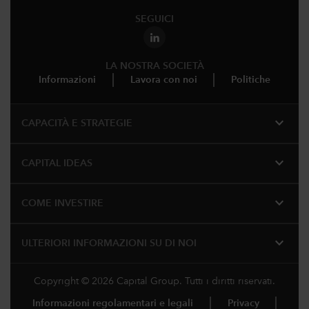
SEGUICI
LA NOSTRA SOCIETÀ
Informazioni
Lavora con noi
Politiche
expand_more
CAPACITÀ E STRATEGIE
expand_more
CAPITAL IDEAS
expand_more
COME INVESTIRE
expand_more
ULTERIORI INFORMAZIONI SU DI NOI
Copyright © 2026 Capital Group. Tutti i diritti riservati.
Informazioni regolamentari e legali
Privacy