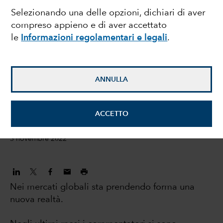
Selezionando una delle opzioni, dichiari di aver
investitori: 5 trend
compreso appieno e di aver accettato
le
Informazioni regolamentari e legali
.
importanti che stanno
cambiando il mercato
ANNULLA
Jody Jonsson
Gestore di portafoglio azionario
ACCETTO
3 novembre 2022
Nei mercati globali sta prendendo forma una
nuova realtà.