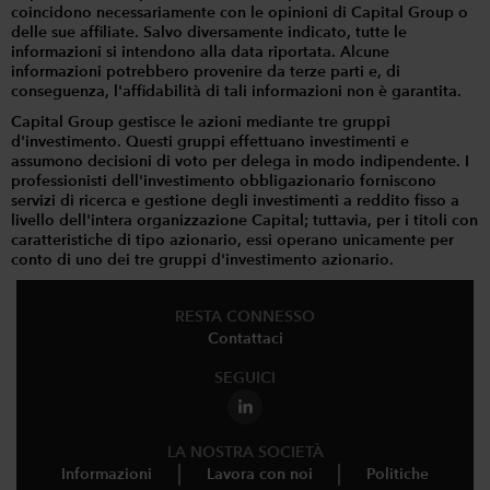
coincidono necessariamente con le opinioni di Capital Group o
delle sue affiliate. Salvo diversamente indicato, tutte le
informazioni si intendono alla data riportata. Alcune
informazioni potrebbero provenire da terze parti e, di
conseguenza, l'affidabilità di tali informazioni non è garantita.
Capital Group gestisce le azioni mediante tre gruppi
d'investimento. Questi gruppi effettuano investimenti e
assumono decisioni di voto per delega in modo indipendente. I
professionisti dell'investimento obbligazionario forniscono
servizi di ricerca e gestione degli investimenti a reddito fisso a
livello dell'intera organizzazione Capital; tuttavia, per i titoli con
caratteristiche di tipo azionario, essi operano unicamente per
conto di uno dei tre gruppi d'investimento azionario.
RESTA CONNESSO
Contattaci
SEGUICI
LA NOSTRA SOCIETÀ
Informazioni
Lavora con noi
Politiche