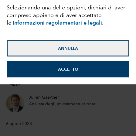
Selezionando una delle opzioni, dichiari di aver
ha raggiunto un punto
compreso appieno e di aver accettato
le
Informazioni regolamentari e legali
.
di svolta commerciale?
Mark Casey
ANNULLA
Gestore di portafoglio azionario
ACCETTO
Drew Macklis
Analista degli investimenti azionari
Julien Gaertner
Analista degli investimenti azionari
6 aprile 2023