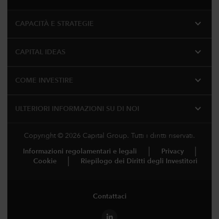
expand_more
CAPACITÀ E STRATEGIE
expand_more
CAPITAL IDEAS
expand_more
COME INVESTIRE
expand_more
ULTERIORI INFORMAZIONI SU DI NOI
Copyright © 2026 Capital Group. Tutti i diritti riservati.
Informazioni regolamentari e legali
Privacy
Cookie
Riepilogo dei Diritti degli Investitori
Contattaci