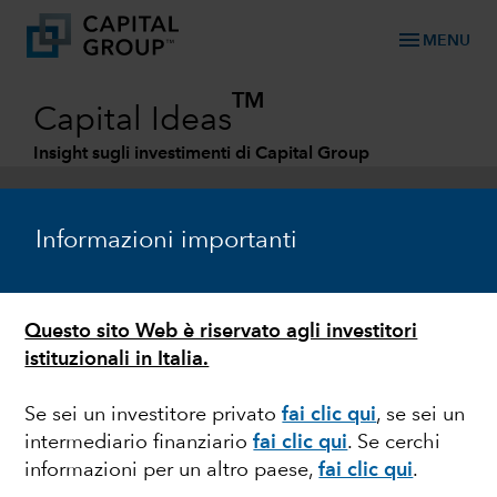
menu
MENU
TM
Capital Ideas
Insight sugli investimenti di Capital Group
Categories
Informazioni importanti
Questo sito Web è riservato agli investitori
istituzionali in Italia.
Se sei un investitore privato
fai clic qui
, se sei un
intermediario finanziario
fai clic qui
.
Se cerchi
INTELLIGENZA ARTIFICIALE
informazioni per un altro paese,
fai clic qui
.
L'intelligenza artificiale