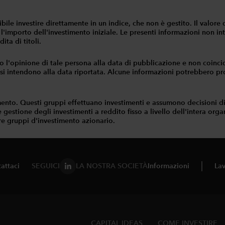
ossibile investire direttamente in un indice, che non è gestito. Il val
 l'importo dell'investimento iniziale. Le presenti informazioni non in
ita di titoli.
o l'opinione di tale persona alla data di pubblicazione e non coinc
 si intendono alla data riportata. Alcune informazioni potrebbero prov
mento. Questi gruppi effettuano investimenti e assumono decisioni d
gestione degli investimenti a reddito fisso a livello dell'intera organi
re gruppi d'investimento azionario.
attaci
SEGUICI
LA NOSTRA SOCIETÀ
Informazioni
Lav
CAPITAL IDEAS
COME INVESTIRE