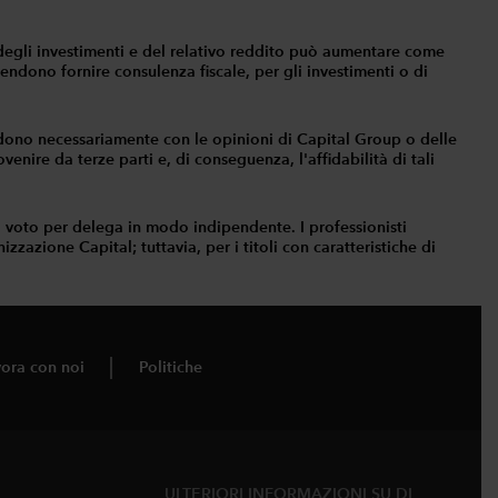
ore degli investimenti e del relativo reddito può aumentare come
tendono fornire consulenza fiscale, per gli investimenti o di
idono necessariamente con le opinioni di Capital Group o delle
enire da terze parti e, di conseguenza, l'affidabilità di tali
i voto per delega in modo indipendente. I professionisti
zzazione Capital; tuttavia, per i titoli con caratteristiche di
ora con noi
Politiche
ULTERIORI INFORMAZIONI SU DI