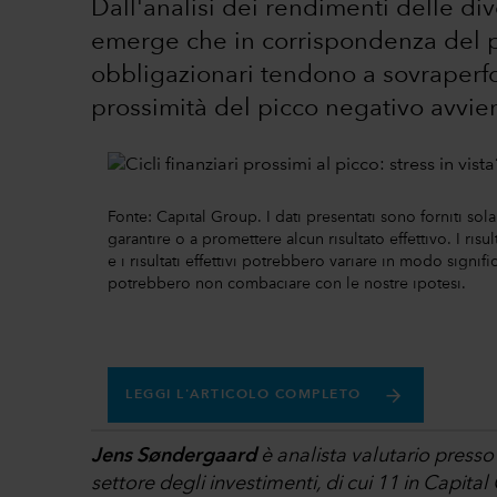
Dall'analisi dei rendimenti delle div
emerge che in corrispondenza del picc
obbligazionari tendono a sovraperfo
prossimità del picco negativo avvi
Fonte: Capital Group. I dati presentati sono forniti s
garantire o a promettere alcun risultato effettivo. I ris
e i risultati effettivi potrebbero variare in modo signific
potrebbero non combaciare con le nostre ipotesi.
LEGGI L'ARTICOLO COMPLETO
Jens Søndergaard
è analista valutario presso
settore degli investimenti, di cui 11 in Capital 