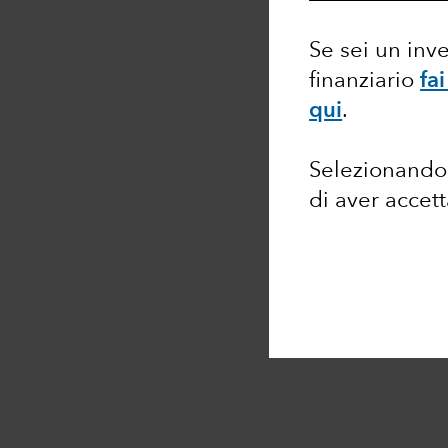
Se sei un inv
finanziario
fai
qui
.
Selezionando 
di aver accet