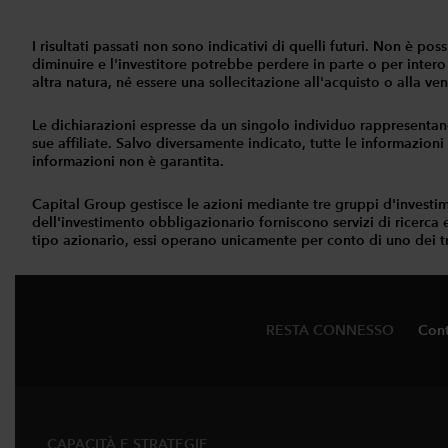
I risultati passati non sono indicativi di quelli futuri. Non è p
diminuire e l'investitore potrebbe perdere in parte o per intero
altra natura, né essere una sollecitazione all'acquisto o alla vend
Le dichiarazioni espresse da un singolo individuo rappresentan
sue affiliate. Salvo diversamente indicato, tutte le informazioni
informazioni non è garantita.
Capital Group gestisce le azioni mediante tre gruppi d'investi
dell'investimento obbligazionario forniscono servizi di ricerca e 
tipo azionario, essi operano unicamente per conto di uno dei t
RESTA CONNESSO
Cont
CAPACITÀ E STRATEGIE