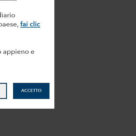
diario
 paese,
fai clic
o appieno e
ACCETTO