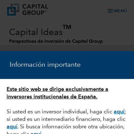
menu
MENÚ
TM
Capital Ideas
Perspectivas de inversión de Capital Group
Categories
Información importante
Este sitio web se dirige exclusivamente a
inversores institucionales de España.
Si usted es un inversor individual, haga clic
aquí
;
si usted es un intermediario financiero, haga clic
RENTA FIJA
aquí
. Si busca información sobre otra ubicación,
Renta fija en Capital