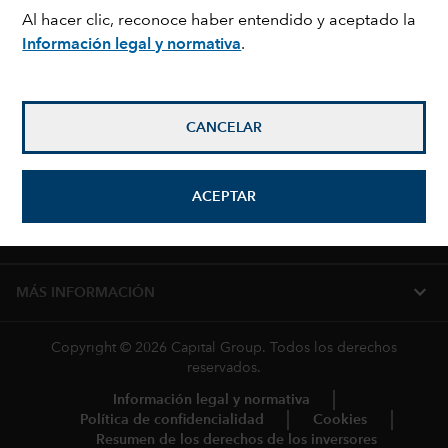
NUESTRA COMPAÑÍA
Al hacer clic, reconoce haber entendido y aceptado la
Acerca de Capital
Oportunidades laborales
Información legal y normativa
.
Políticas
expand_more
RECURSOS Y ESTRATEGIAS
CANCELAR
expand_more
CAPITAL IDEAS
ACEPTAR
expand_more
CÓMO INVERTIR
expand_more
MÁS INFORMACIÓN
Copyright © 2026 Capital Group. Todos los derechos
reservados.
Información legal y normativa
Política de confidencialidad
Cookies
Resumen de los derechos de los inversores