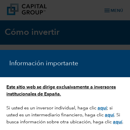
menu
MENÚ
Cómo invertir
Obtenga información práctica sobre nuestros
Información importante
fondos y clases de acciones.
Este sitio web se dirige exclusivamente a inversores
institucionales de España.
SEGUIR CONECTADO
Contacto
Si usted es un inversor individual, haga clic
aquí
;
si
usted es un intermediario financiero, haga clic
aquí
. Si
SÍGANOS
busca información sobre otra ubicación, haga clic
aquí
.