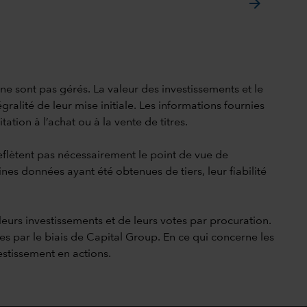
arrow_forward
i ne sont pas gérés. La valeur des investissements et le
gralité de leur mise initiale. Les informations fournies
ation à l’achat ou à la vente de titres.
reflètent pas nécessairement le point de vue de
ines données ayant été obtenues de tiers, leur fiabilité
leurs investissements et de leurs votes par procuration.
res par le biais de Capital Group. En ce qui concerne les
estissement en actions.