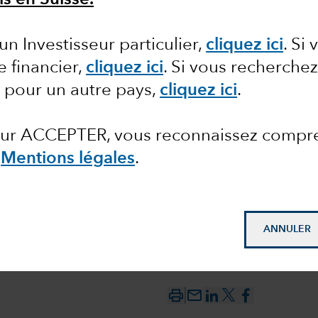
ls en Suisse.
un Investisseur particulier,
cliquez ici
. Si
d de
e financier,
cliquez ici
. Si vous recherche
 pour un autre pays,
cliquez ici
.
 sur ACCEPTER, vous reconnaissez compr
s
Mentions légales
.
ANNULER
mail_outline