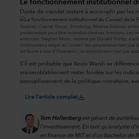
Le fonctionnement institutionnel du
Durée de mandat restant à accomplir par les 
Sources : Capital Group, Brookings, Réserve fédérale amér
prédécesseur peut être reconduit dans ses fonctions. Les me
américain. Stephen Miran, nommé par Donald Trump, a achev
continuerait à siéger au Conseil des gouverneurs tant que 
est fourni à titre d’illustration ; la reconduction n’est pas a
S’il est probable que Kevin Warsh se différenc
vraisemblablement rester fondée sur les indica
assouplissement de la politique monétaire, ave
save_alt
Lire l’article complet
Tom Hollenberg
est gérant de portefeui
l’investissement. En tant qu’analyste d’in
en finance de MIT et d’un bachelor de 