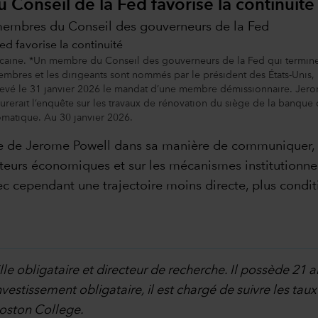
 Conseil de la Fed favorise la continuité
membres du Conseil des gouverneurs de la Fed
icaine. *Un membre du Conseil des gouverneurs de la Fed qui termin
mbres et les dirigeants sont nommés par le président des États-Unis, 
é le 31 janvier 2026 le mandat d’une membre démissionnaire. Jerome 
durerait l’enquête sur les travaux de rénovation du siège de la banqu
utomatique. Au 30 janvier 2026.
ie de Jerome Powell dans sa manière de communiquer, la
teurs économiques et sur les mécanismes institutionne
c cependant une trajectoire moins directe, plus condi
lle obligataire et directeur de recherche. Il possède 21 
vestissement obligataire, il est chargé de suivre les taux d
Boston College.