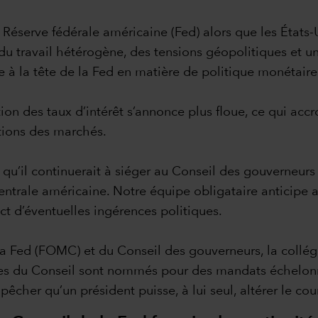
 Réserve fédérale américaine (Fed) alors que les États-
 du travail hétérogène, des tensions géopolitiques et un
à la tête de la Fed en matière de politique monétaire
ion des taux d’intérêt s’annonce plus floue, ce qui accro
ations des marchés.
’il continuerait à siéger au Conseil des gouverneurs d
trale américaine. Notre équipe obligataire anticipe ain
act d’éventuelles ingérences politiques.
a Fed (FOMC) et du Conseil des gouverneurs, la collégi
es du Conseil sont nommés pour des mandats échelonné
pêcher qu’un président puisse, à lui seul, altérer le co