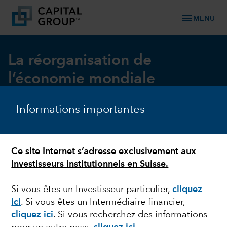
menu
MENU
La réorganisation de
l’économie mondiale
Comment l’IA, les flux commerciaux, la dette
américaine et le dollar US pourraient-ils faire
Informations importantes
évoluer le paysage d’investissement mondial ?
EN SAVOIR PLUS
Ce site Internet s’adresse exclusivement aux
Investisseurs institutionnels en Suisse.
Si vous êtes un Investisseur particulier,
cliquez
ici
. Si vous êtes un Intermédiaire financier,
cliquez ici
. Si vous recherchez des informations