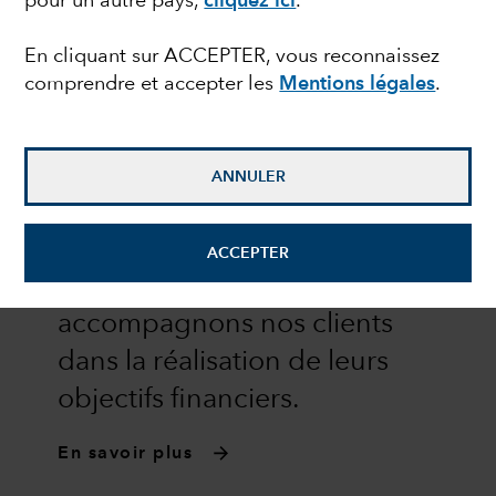
pour un autre pays,
cliquez ici
.
En cliquant sur ACCEPTER, vous reconnaissez
comprendre et accepter les
Mentions légales
.
ANNULER
ACCEPTER
QUI NOUS SOMMES
Depuis 1931, nous
accompagnons nos clients
dans la réalisation de leurs
objectifs financiers.
En savoir plus