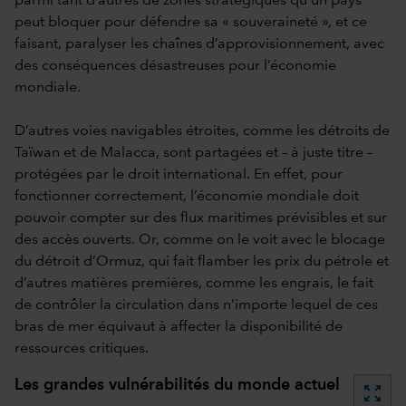
parmi tant d’autres de zones stratégiques qu’un pays
peut bloquer pour défendre sa « souveraineté », et ce
faisant, paralyser les chaînes d’approvisionnement, avec
des conséquences désastreuses pour l’économie
mondiale.
D’autres voies navigables étroites, comme les détroits de
Taïwan et de Malacca, sont partagées et – à juste titre –
protégées par le droit international. En effet, pour
fonctionner correctement, l’économie mondiale doit
pouvoir compter sur des flux maritimes prévisibles et sur
des accès ouverts. Or, comme on le voit avec le blocage
du détroit d’Ormuz, qui fait flamber les prix du pétrole et
d’autres matières premières, comme les engrais, le fait
de contrôler la circulation dans n’importe lequel de ces
bras de mer équivaut à affecter la disponibilité de
ressources critiques.
Les grandes vulnérabilités du monde actuel
zoom_out_map