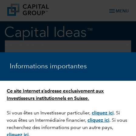
menu
MENU
keyboard_arrow_down
Marchés et économie
RELATIONS INTERNATIONALES
Informations importantes
Guerre en Iran : quelles
retombées à long terme ?
Ce site Internet s’adresse exclusivement aux
Investisseurs institutionnels en Suisse.
Si vous êtes un Investisseur particulier,
cliquez ici
. Si
vous êtes un Intermédiaire financier,
cliquez ici
. Si vous
recherchez des informations pour un autre pays,
cliquez ici
.