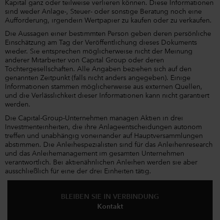
Kapital ganz oder teilweise verlieren können. Diese Informationen
sind weder Anlage-, Steuer- oder sonstige Beratung noch eine
Aufforderung, irgendein Wertpapier zu kaufen oder zu verkaufen.
Die Aussagen einer bestimmten Person geben deren persönliche
Einschätzung am Tag der Veröffentlichung dieses Dokuments
wieder. Sie entsprechen möglicherweise nicht der Meinung
anderer Mitarbeiter von Capital Group oder deren
Tochtergesellschaften. Alle Angaben beziehen sich auf den
genannten Zeitpunkt (falls nicht anders angegeben). Einige
Informationen stammen möglicherweise aus externen Quellen,
und die Verlässlichkeit dieser Informationen kann nicht garantiert
werden.
Die Capital-Group-Unternehmen managen Aktien in drei
Investmenteinheiten, die ihre Anlageentscheidungen autonom
treffen und unabhängig voneinander auf Hauptversammlungen
abstimmen. Die Anleihespezialisten sind für das Anleihenresearch
und das Anleihemanagement im gesamten Unternehmen
verantwortlich. Bei aktienähnlichen Anleihen werden sie aber
ausschließlich für eine der drei Einheiten tätig.
BLEIBEN SIE IN VERBINDUNG
Kontakt