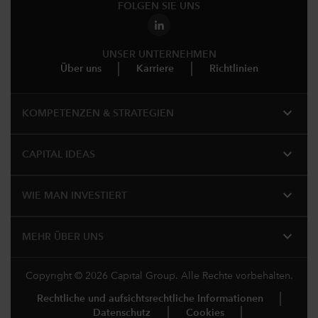
FOLGEN SIE UNS
UNSER UNTERNEHMEN
Über uns
Karriere
Richtlinien
expand_more
KOMPETENZEN & STRATEGIEN
expand_more
CAPITAL IDEAS
expand_more
WIE MAN INVESTIERT
expand_more
MEHR ÜBER UNS
Copyright © 2026 Capital Group. Alle Rechte vorbehalten.
Rechtliche und aufsichtsrechtliche Informationen
Datenschutz
Cookies