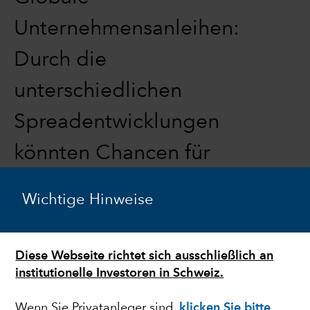
Unternehmensanleihen:
Durch die
unterschiedlichen
Spreadentwicklungen
könnten Chancen für
aktive Manager
Wichtige Hinweise
entstehen.
Diese Webseite richtet sich ausschließlich an
24. April 2023
institutionelle Investoren in Schweiz.
Wenn Sie Privatanleger sind,
klicken Sie bitte