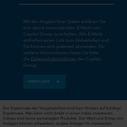
Mit der Angabe Ihrer Daten erklären Sie
sich damit einverstanden, E-Mails von
Capital Group zu erhalten. Alle E-Mails
enthalten einen Link zum Abbestellen und
Sie können sich jederzeit abmelden. Für
weitere Informationen lesen Sie bitte
die
Datenschutzrichtlinien
der Capital
Group.
ANMELDEN
Die Ergebnisse der Vergangenheit sind kein Hinweis auf künftige
Ergebnisse. Man kann nicht direkt in einen Index investieren.
Indizes sind keine gemanagten Produkte. Der Wert und Ertrag von
Anlagen können schwanken, sodass Anleger ihr investiertes