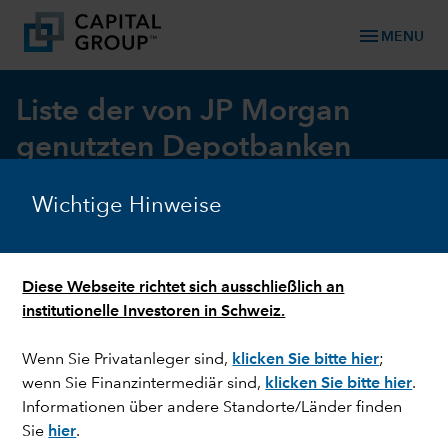
menu
MENU
Liste der von JP Morgan
genutzten Depotbanken
Wichtige Hinweise
In diesem Abschnitt finden Sie
eine Liste der von JP Morgan, der
Diese Webseite richtet sich ausschließlich an
Verwahrstelle der Fonds,
institutionelle Investoren in Schweiz.
genutzten Depotbanken.
Wenn Sie Privatanleger sind,
klicken Sie bitte hier
;
Hier finden Sie unsere aktuelle und gültige Liste der
wenn Sie Finanzintermediär sind,
klicken Sie bitte hier
.
von JP Morgan genutzten Depotbanken.
Informationen über andere Standorte/Länder finden
Sie
hier
.