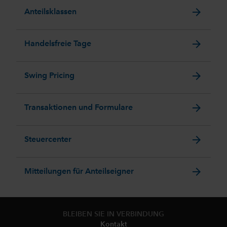
arrow_forward
Anteilsklassen
arrow_forward
Handelsfreie Tage
arrow_forward
Swing Pricing
arrow_forward
Transaktionen und Formulare
arrow_forward
Steuercenter
arrow_forward
Mitteilungen für Anteilseigner
BLEIBEN SIE IN VERBINDUNG
Kontakt