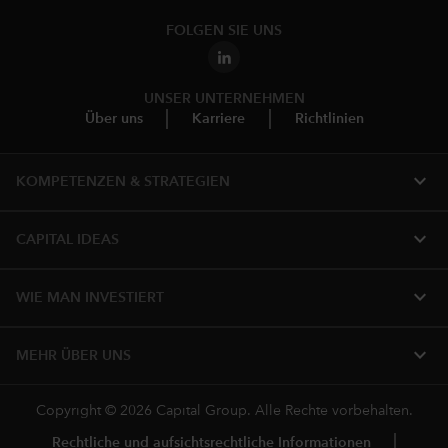
FOLGEN SIE UNS
UNSER UNTERNEHMEN
Über uns
Karriere
Richtlinien
expand_more
KOMPETENZEN & STRATEGIEN
expand_more
CAPITAL IDEAS
expand_more
WIE MAN INVESTIERT
expand_more
MEHR ÜBER UNS
Copyright © 2026 Capital Group. Alle Rechte vorbehalten.
Rechtliche und aufsichtsrechtliche Informationen