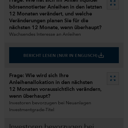
Frage: Wie hat sich Ihr Anteil liquider
zoom_out_map
börsennotierter Anleihen in den letzten
12 Monaten verändert, und welche
Veränderungen planen Sie für die
nächsten 12 Monate, wenn überhaupt?
Wachsendes Interesse an Anleihen
save_alt
BERICHT LESEN (NUR IN ENGLISCH)
Frage: Wie wird sich Ihre
zoom_out_map
Anleihenallokation in den nächsten
12 Monaten voraussichtlich verändern,
wenn überhaupt?
Investoren bevorzugen bei Neuanlagen
Investmentgrade-Titel
Investoren bevorzugen bei