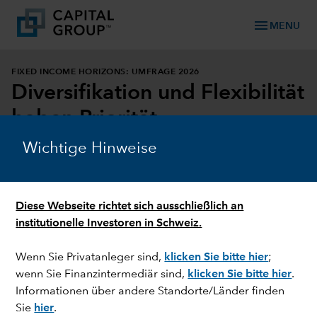
menu
MENU
FIXED INCOME HORIZONS: UMFRAGE 2026
Diversifikation und Flexibilität
haben Priorität
Wichtige Hinweise
BERICHT HERUNTERLADEN
(NUR IN ENGLISCH)
Diese Webseite richtet sich ausschließlich an
INFOGRAFIK HERUNTERLADEN
institutionelle Investoren in Schweiz.
Wenn Sie Privatanleger sind,
klicken Sie bitte hier
;
wenn Sie Finanzintermediär sind,
klicken Sie bitte hier
.
Informationen über andere Standorte/Länder finden
Sie
hier
.