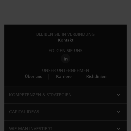
BLEIBEN SIE IN VERBINDUNG
Kontakt
FOLGEN SIE UNS
UNSER UNTERNEHMEN
Über uns
Karriere
Richtlinien
expand_more
KOMPETENZEN & STRATEGIEN
expand_more
CAPITAL IDEAS
expand_more
WIE MAN INVESTIERT