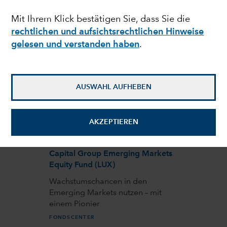
Am Erfolg wachstumsstarker US-
Mit Ihrem Klick bestätigen Sie, dass Sie die
Qualitätsunternehmen
partizipieren
rechtlichen und aufsichtsrechtlichen Hinweise
gelesen und verstanden haben
.
FONDSCENTER
Capital Group Asian Horizon Fund
(LUX)
AUSWAHL AUFHEBEN
Nutzt die langfristige
Wachstumschancen in Asien – mit
einer globalen Perspektive
AKZEPTIEREN
FONDSCENTER
Capital Group Emerging Markets
Equity Fund (LUX)
Wachstumschancen in den
Emerging Markets nutzen – mit
einem Pionier
FONDSCENTER