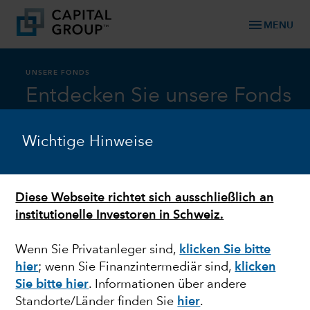
menu
MENU
UNSERE FONDS
Entdecken Sie unsere Fonds
Wichtige Hinweise
Assetklasse
Diese Webseite richtet sich ausschließlich an
institutionelle Investoren in Schweiz.
Aktien
Wenn Sie Privatanleger sind,
klicken Sie bitte
hier
;
wenn Sie Finanzintermediär sind,
klicken
Sie bitte hier
. Informationen über andere
Capital Group AMCAP Fund (LUX)
Standorte/Länder finden Sie
hier
.