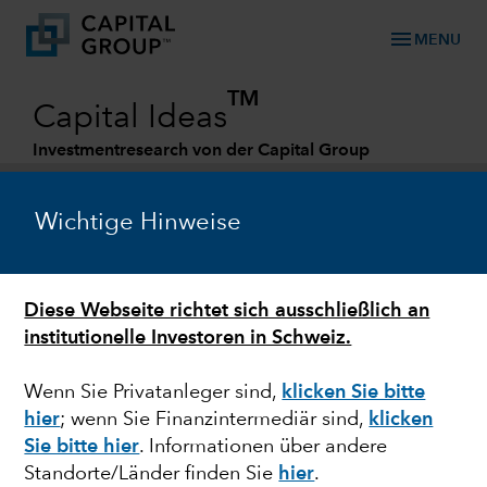
menu
MENU
TM
Capital Ideas
Investmentresearch von der Capital Group
Categories
Wichtige Hinweise
Diese Webseite richtet sich ausschließlich an
institutionelle Investoren in Schweiz.
Wenn Sie Privatanleger sind,
klicken Sie bitte
hier
;
wenn Sie Finanzintermediär sind,
klicken
ANLEIHEN
Sie bitte hier
. Informationen über andere
Standorte/Länder finden Sie
hier
.
Emerging-Market-