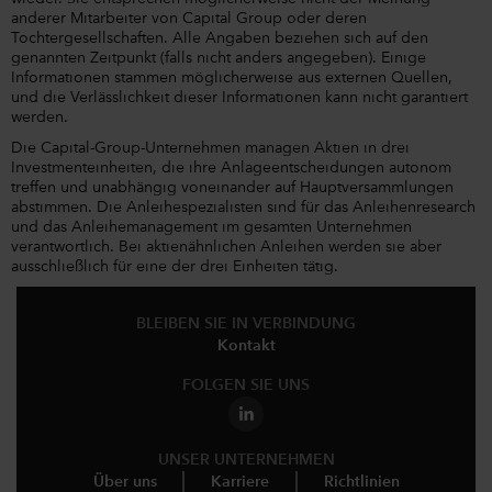
anderer Mitarbeiter von Capital Group oder deren
Tochtergesellschaften. Alle Angaben beziehen sich auf den
genannten Zeitpunkt (falls nicht anders angegeben). Einige
Informationen stammen möglicherweise aus externen Quellen,
und die Verlässlichkeit dieser Informationen kann nicht garantiert
werden.
Die Capital-Group-Unternehmen managen Aktien in drei
Investmenteinheiten, die ihre Anlageentscheidungen autonom
treffen und unabhängig voneinander auf Hauptversammlungen
abstimmen. Die Anleihespezialisten sind für das Anleihenresearch
und das Anleihemanagement im gesamten Unternehmen
verantwortlich. Bei aktienähnlichen Anleihen werden sie aber
ausschließlich für eine der drei Einheiten tätig.
BLEIBEN SIE IN VERBINDUNG
Kontakt
FOLGEN SIE UNS
UNSER UNTERNEHMEN
Über uns
Karriere
Richtlinien