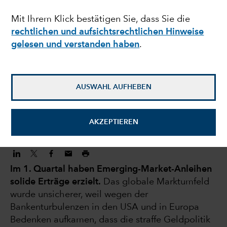
Anleihen: Höheres
Mit Ihrem Klick bestätigen Sie, dass Sie die
rechtlichen und aufsichtsrechtlichen Hinweise
Ertragspotenzial durch
gelesen und verstanden haben
.
höhere
Anfangsrenditen
AUSWAHL AUFHEBEN
24. April 2023
AKZEPTIEREN
Im 1. Quartal haben Emerging-Market-Anleihen
solide Erträge erzielt.
Das globale Marktumfeld
wurde unsicherer, weil wegen der
Bankenturbulenzen in den USA und in Europa
Bedenken aufkamen, dass die straffe Geldpolitik