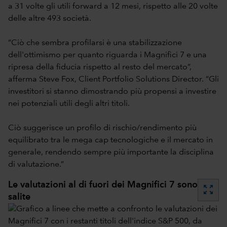
a 31 volte gli utili forward a 12 mesi, rispetto alle 20 volte
delle altre 493 società.
“Ciò che sembra profilarsi è una stabilizzazione
dell'ottimismo per quanto riguarda i Magnifici 7 e una
ripresa della fiducia rispetto al resto del mercato”,
afferma Steve Fox, Client Portfolio Solutions Director. “Gli
investitori si stanno dimostrando più propensi a investire
nei potenziali utili degli altri titoli.
Ciò suggerisce un profilo di rischio/rendimento più
equilibrato tra le mega cap tecnologiche e il mercato in
generale, rendendo sempre più importante la disciplina
di valutazione.”
Le valutazioni al di fuori dei Magnifici 7 sono
zoom_out_map
salite