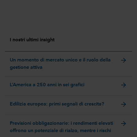
I nostri ultimi insight
arrow_forward
Un momento di mercato unico e il ruolo della
gestione attiva
arrow_forward
L’America a 250 anni in sei grafici
arrow_forward
Edilizia europea: primi segnali di crescita?
arrow_forward
Previsioni obbligazionarie: i rendimenti elevati
offrono un potenziale di rialzo, mentre i rischi