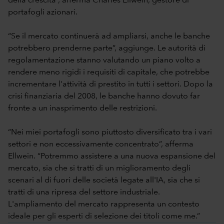
della crescita”, afferma Charles Ellwein, gestore di
portafogli azionari.
“Se il mercato continuerà ad ampliarsi, anche le banche
potrebbero prenderne parte”, aggiunge. Le autorità di
regolamentazione stanno valutando un piano volto a
rendere meno rigidi i requisiti di capitale, che potrebbe
incrementare l'attività di prestito in tutti i settori. Dopo la
crisi finanziaria del 2008, le banche hanno dovuto far
fronte a un inasprimento delle restrizioni.
“Nei miei portafogli sono piuttosto diversificato tra i vari
settori e non eccessivamente concentrato”, afferma
Ellwein. “Potremmo assistere a una nuova espansione del
mercato, sia che si tratti di un miglioramento degli
scenari al di fuori delle società legate all'IA, sia che si
tratti di una ripresa del settore industriale.
L'ampliamento del mercato rappresenta un contesto
ideale per gli esperti di selezione dei titoli come me.”