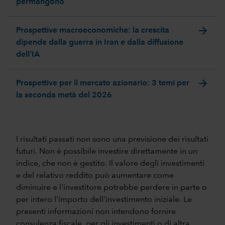
permangono
arrow_forward
Prospettive macroeconomiche: la crescita
dipende dalla guerra in Iran e dalla diffusione
dell’IA
arrow_forward
Prospettive per il mercato azionario: 3 temi per
la seconda metà del 2026
I risultati passati non sono una previsione dei risultati
futuri. Non è possibile investire direttamente in un
indice, che non è gestito. Il valore degli investimenti
e del relativo reddito può aumentare come
diminuire e l'investitore potrebbe perdere in parte o
per intero l'importo dell'investimento iniziale. Le
presenti informazioni non intendono fornire
consulenza fiscale, per gli investimenti o di altra