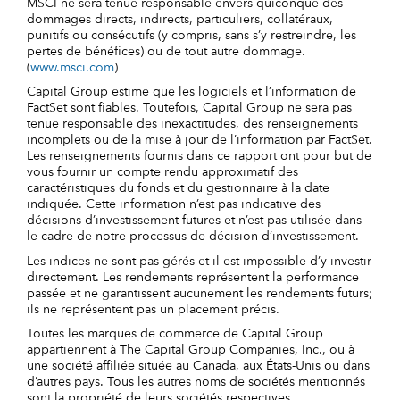
MSCI ne sera tenue responsable envers quiconque des
dommages directs, indirects, particuliers, collatéraux,
punitifs ou consécutifs (y compris, sans s’y restreindre, les
pertes de bénéfices) ou de tout autre dommage.
(
www.msci.com
)
Capital Group estime que les logiciels et l’information de
FactSet sont fiables. Toutefois, Capital Group ne sera pas
tenue responsable des inexactitudes, des renseignements
incomplets ou de la mise à jour de l’information par FactSet.
Les renseignements fournis dans ce rapport ont pour but de
vous fournir un compte rendu approximatif des
caractéristiques du fonds et du gestionnaire à la date
indiquée. Cette information n’est pas indicative des
décisions d’investissement futures et n’est pas utilisée dans
le cadre de notre processus de décision d’investissement.
Les indices ne sont pas gérés et il est impossible d’y investir
directement. Les rendements représentent la performance
passée et ne garantissent aucunement les rendements futurs;
ils ne représentent pas un placement précis.
Toutes les marques de commerce de Capital Group
appartiennent à The Capital Group Companies, Inc., ou à
une société affiliée située au Canada, aux États-Unis ou dans
d’autres pays. Tous les autres noms de sociétés mentionnés
sont la propriété de leurs sociétés respectives.