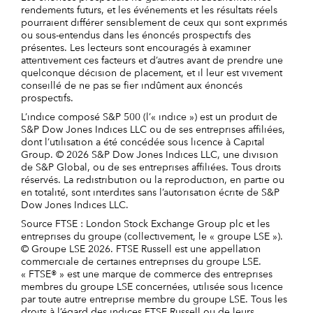
rendements futurs, et les événements et les résultats réels
pourraient différer sensiblement de ceux qui sont exprimés
ou sous-entendus dans les énoncés prospectifs des
présentes. Les lecteurs sont encouragés à examiner
attentivement ces facteurs et d’autres avant de prendre une
quelconque décision de placement, et il leur est vivement
conseillé de ne pas se fier indûment aux énoncés
prospectifs.
L’indice composé S&P 500 (l’« indice ») est un produit de
S&P Dow Jones Indices LLC ou de ses entreprises affiliées,
dont l’utilisation a été concédée sous licence à Capital
Group. © 2026 S&P Dow Jones Indices LLC, une division
de S&P Global, ou de ses entreprises affiliées. Tous droits
réservés. La redistribution ou la reproduction, en partie ou
en totalité, sont interdites sans l’autorisation écrite de S&P
Dow Jones Indices LLC.
Source FTSE : London Stock Exchange Group plc et les
entreprises du groupe (collectivement, le « groupe LSE »).
© Groupe LSE 2026. FTSE Russell est une appellation
commerciale de certaines entreprises du groupe LSE.
« FTSE® » est une marque de commerce des entreprises
membres du groupe LSE concernées, utilisée sous licence
par toute autre entreprise membre du groupe LSE. Tous les
droits à l’égard des indices FTSE Russell ou de leurs