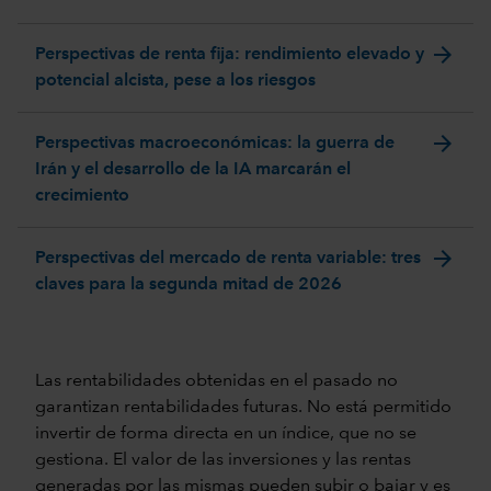
arrow_forward
Perspectivas de renta fija: rendimiento elevado y
potencial alcista, pese a los riesgos
arrow_forward
Perspectivas macroeconómicas: la guerra de
Irán y el desarrollo de la IA marcarán el
crecimiento
arrow_forward
Perspectivas del mercado de renta variable: tres
claves para la segunda mitad de 2026
Las rentabilidades obtenidas en el pasado no
garantizan rentabilidades futuras. No está permitido
invertir de forma directa en un índice, que no se
gestiona. El valor de las inversiones y las rentas
generadas por las mismas pueden subir o bajar y es