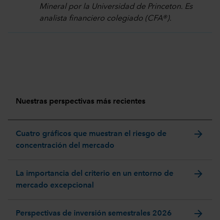
Mineral por la Universidad de Princeton. Es
analista financiero colegiado (CFA®).
Nuestras perspectivas más recientes
arrow_forward
Cuatro gráficos que muestran el riesgo de
concentración del mercado
arrow_forward
La importancia del criterio en un entorno de
mercado excepcional
arrow_forward
Perspectivas de inversión semestrales 2026