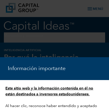
menu
MENÚ
keyboard_arrow_down
Mercados y economía
INTELIGENCIA ARTIFICIAL
Por qué la inteligencia
artificial transformará el
Información importante
trabajo, pero no lo sustituirá
Este sitio web y la información contenida en él no
están destinados a inversores estadounidenses.
Al hacer clic, reconoce haber entendido y aceptado