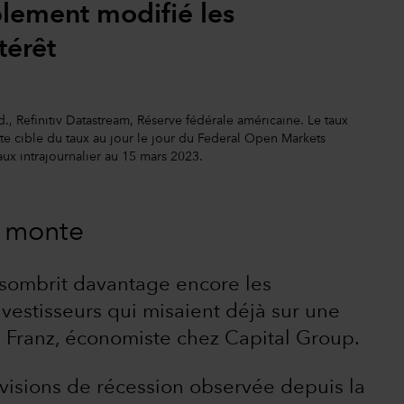
iblement modifié les
térêt
, Refinitiv Datastream, Réserve fédérale américaine. Le taux
te cible du taux au jour le jour du Federal Open Markets
x intrajournalier au 15 mars 2023.
i monte
ssombrit davantage encore les
vestisseurs qui misaient déjà sur une
d Franz, économiste chez Capital Group.
évisions de récession observée depuis la