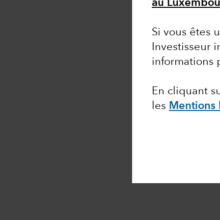
au Luxembou
Si vous êtes u
Investisseur i
informations 
En cliquant 
les
Mentions 