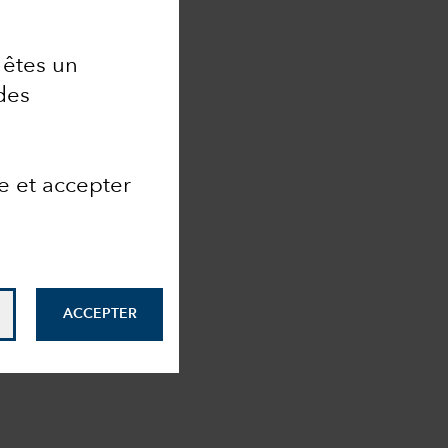
 êtes un
des
e et accepter
ACCEPTER