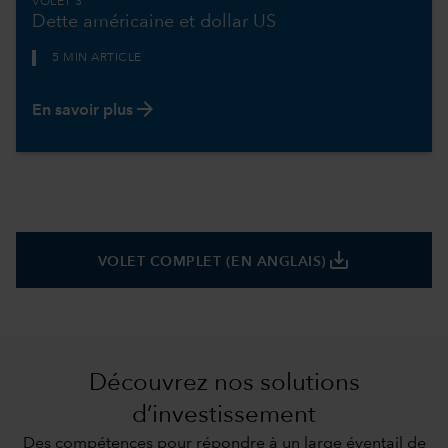
VOLET 3
Dette américaine et dollar US
5 MIN ARTICLE
arrow_forward
En savoir plus
save_alt
VOLET COMPLET (EN ANGLAIS)
Découvrez nos solutions
d’investissement
Des compétences pour répondre à un large éventail de