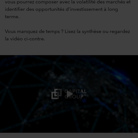
vous pourrez composer avec la volatilité des marchés et
identifier des opportunités d’investissement à long
terme.
Vous manquez de temps ? Lisez la
synthèse
ou regardez
la vidéo ci-contre.
0:00 / 2:51