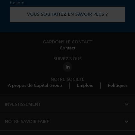
besoin.
VOUS SOUHAITEZ EN SAVOIR PLUS ?
GARDONS LE CONTACT
Contact
SUIVEZ-NOUS
NOTRE SOCIÉTÉ
À propos de Capital Group
Emplois
Politiques
expand_more
INVESTISSEMENT
expand_more
NOTRE SAVOIR-FAIRE