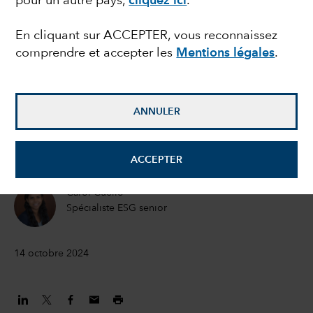
pour un autre pays,
cliquez ici
.
transition énergétique ?
En cliquant sur ACCEPTER, vous reconnaissez
comprendre et accepter les
Mentions légales
.
Jayme Colosimo
Directrice des investissements ESG
ANNULER
Tom Crocker
Spécialiste ESG senior
ACCEPTER
Carol Cuello
Spécialiste ESG senior
14 octobre 2024