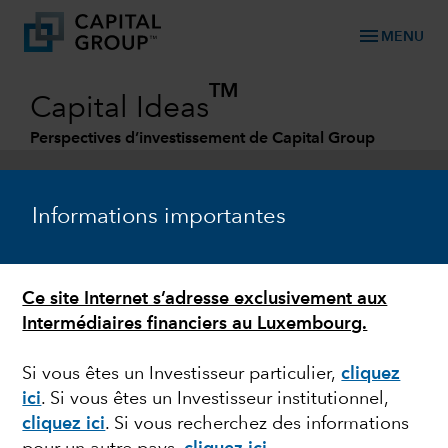
menu
MENU
TM
Capital Ideas
Perspectives d’investissement de Capital Group
Categories
Informations importantes
Ce site Internet s’adresse exclusivement aux
Intermédiaires financiers au Luxembourg.
Si vous êtes un Investisseur particulier,
cliquez
ici
.
Si vous êtes un Investisseur institutionnel,
ESG
cliquez ici
. Si vous recherchez des informations
Où en est-on de la