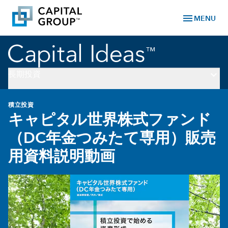
menu
MENU
keyboard_arrow_down
長期投資
積立投資
キャピタル世界株式ファンド
（DC年金つみたて専用）販売
用資料説明動画