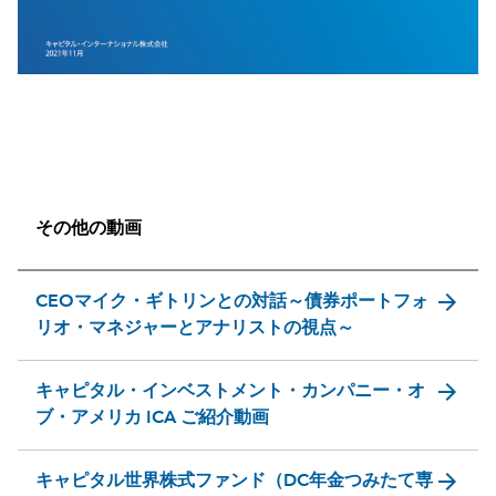
0:00 / 13:41
その他の動画
arrow_forward
CEOマイク・ギトリンとの対話～債券ポートフォ
リオ・マネジャーとアナリストの視点～
arrow_forward
キャピタル・インベストメント・カンパニー・オ
ブ・アメリカ ICA ご紹介動画
arrow_forward
キャピタル世界株式ファンド（DC年金つみたて専