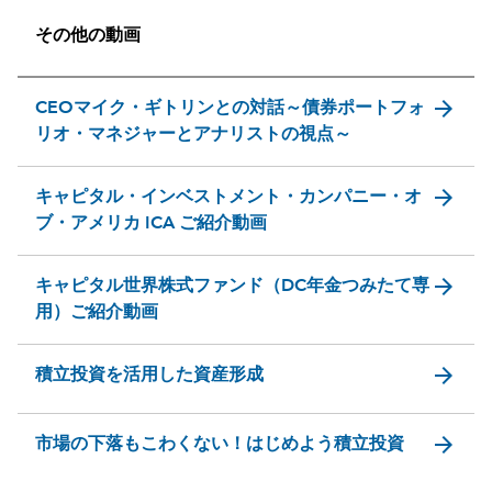
その他の動画
arrow_forward
CEOマイク・ギトリンとの対話～債券ポートフォ
リオ・マネジャーとアナリストの視点～
arrow_forward
キャピタル・インベストメント・カンパニー・オ
ブ・アメリカ ICA ご紹介動画
arrow_forward
キャピタル世界株式ファンド（DC年金つみたて専
用）ご紹介動画
arrow_forward
積立投資を活用した資産形成
arrow_forward
市場の下落もこわくない！はじめよう積立投資