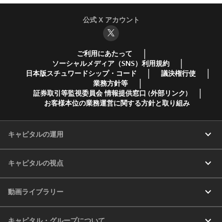
公式 X アカウント
ご利用にあたって
ソーシャルメディア（SNS）利用規約
日本版スチュワードシップ・コード
議決権行使
業務方針等
証券取引等監視委員会 情報提供窓口 (外部リンク)
お客様本位の業務運営に関する方針と取り組み
expand_more
キャピタルの運用
expand_more
キャピタルの視点
expand_more
動画ライブラリー
expand_more
キャピタル・グループについて