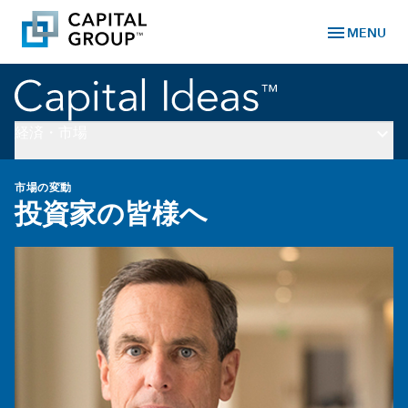
menu
MENU
keyboard_arrow_down
経済・市場
市場の変動
投資家の皆様へ