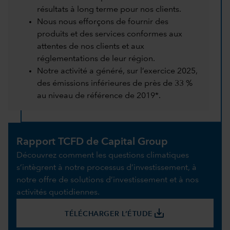
résultats à long terme pour nos clients.
Nous nous efforçons de fournir des
produits et des services conformes aux
attentes de nos clients et aux
réglementations de leur région.
Notre activité a généré, sur l’exercice 2025,
des émissions inférieures de près de 33 %
au niveau de référence de 2019*.
Rapport TCFD de Capital Group
Découvrez comment les questions climatiques
s’intègrent à notre processus d’investissement, à
notre offre de solutions d’investissement et à nos
activités quotidiennes.
save_alt
TÉLÉCHARGER L’ÉTUDE