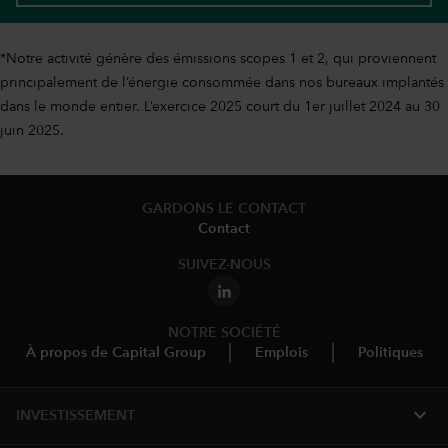
*Notre activité génère des émissions scopes 1 et 2, qui proviennent
principalement de l’énergie consommée dans nos bureaux implantés
dans le monde entier. L’exercice 2025 court du 1er juillet 2024 au 30
juin 2025.
GARDONS LE CONTACT
Contact
SUIVEZ-NOUS
NOTRE SOCIÉTÉ
À propos de Capital Group
Emplois
Politiques
expand_more
INVESTISSEMENT