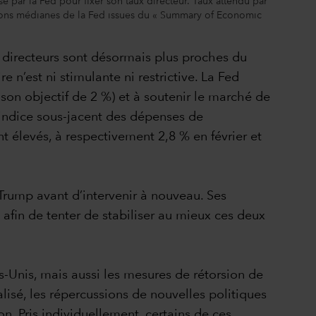
 par la Fed pour fixer son taux directeur. Taux attendu par
visions médianes de la Fed issues du « Summary of Economic
x directeurs sont désormais plus proches du
 n’est ni stimulante ni restrictive. La Fed
son objectif de 2 %) et à soutenir le marché de
l’indice sous-jacent des dépenses de
élevés, à respectivement 2,8 % en février et
n Trump avant d’intervenir à nouveau. Ses
 afin de tenter de stabiliser au mieux ces deux
s-Unis, mais aussi les mesures de rétorsion de
isé, les répercussions de nouvelles politiques
. Pris individuellement, certains de ces