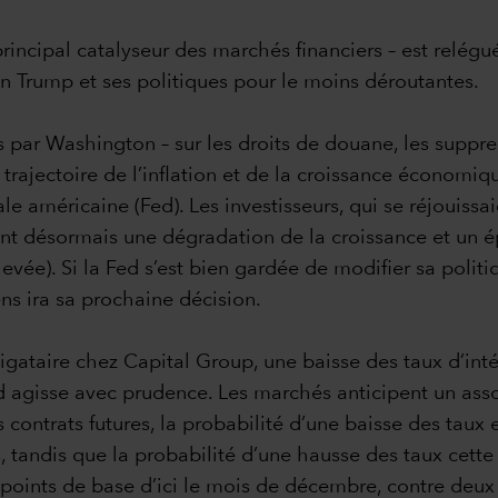
principal catalyseur des marchés financiers – est relég
ion Trump et ses politiques pour le moins déroutantes.
par Washington – sur les droits de douane, les suppres
trajectoire de l’inflation et de la croissance économiq
le américaine (Fed). Les investisseurs, qui se réjouissa
nt désormais une dégradation de la croissance et un épi
levée). Si la Fed s’est bien gardée de modifier sa polit
ens ira sa prochaine décision.
igataire chez Capital Group, une baisse des taux d’int
ed agisse avec prudence. Les marchés anticipent un as
s contrats futures, la probabilité d’une baisse des taux
s, tandis que la probabilité d’une hausse des taux cet
 points de base d’ici le mois de décembre, contre deux