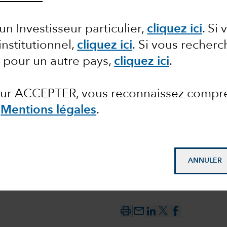
re de la
un Investisseur particulier,
cliquez ici
. Si
institutionnel,
cliquez ici
.
Si vous recherc
t de
 pour un autre pays,
cliquez ici
.
 sur ACCEPTER, vous reconnaissez compr
s
Mentions légales
.
ANNULER
mail_outline