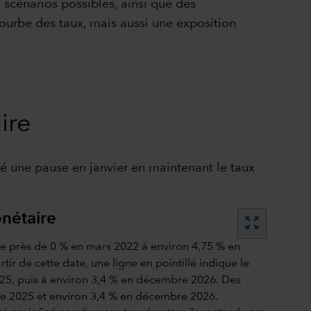
 scénarios possibles, ainsi que des
courbe des taux, mais aussi une exposition
ire
ué une pause en janvier en maintenant le taux
onétaire
zoom_out_map