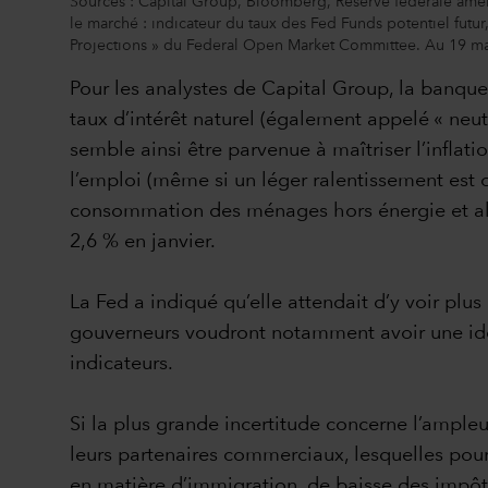
Sources : Capital Group, Bloomberg, Réserve fédérale améric
le marché : indicateur du taux des Fed Funds potentiel futur
Projections » du Federal Open Market Committee. Au 19 ma
Pour les analystes de Capital Group, la banque
taux d’intérêt naturel (également appelé « neutr
semble ainsi être parvenue à maîtriser l’inflat
l’emploi (même si un léger ralentissement est 
consommation des ménages hors énergie et alim
2,6 % en janvier.
La Fed a indiqué qu’elle attendait d’y voir plus
gouverneurs voudront notamment avoir une idée p
indicateurs.
Si la plus grande incertitude concerne l’ampleu
leurs partenaires commerciaux, lesquelles pour
en matière d’immigration, de baisse des impôts