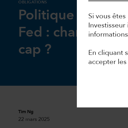
OBLIGATIONS
Politique monétai
Si vous êtes 
Investisseur 
Fed : changemen
informations
cap ?
En cliquant
accepter le
Tim Ng
22 mars 2025