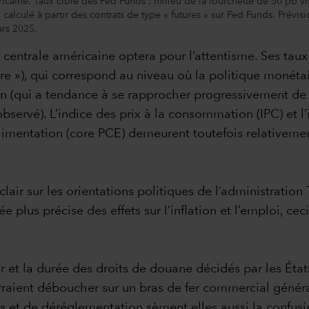
aine. Taux cible des Fed Funds : milieu de la fourchette de 50 pb visé
, calculé à partir des contrats de type « futures » sur Fed Funds. Pré
rs 2025.
 centrale américaine optera pour l’attentisme. Ses tau
e »), qui correspond au niveau où la politique monétaire
ion (qui a tendance à se rapprocher progressivement de 
observé). L’indice des prix à la consommation (IPC) et 
entation (core PCE) demeurent toutefois relativement 
 clair sur les orientations politiques de l’administratio
lus précise des effets sur l’inflation et l’emploi, ceci
r et la durée des droits de douane décidés par les État
raient déboucher sur un bras de fer commercial général
 et de déréglementation sèment elles aussi la confusion