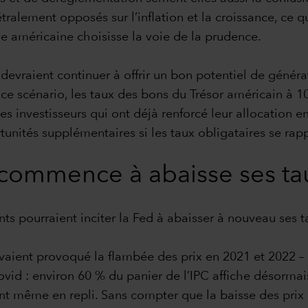
ralement opposés sur l’inflation et la croissance, ce 
le américaine choisisse la voie de la prudence.
 devraient continuer à offrir un bon potentiel de géné
 ce scénario, les taux des bons du Trésor américain à 1
es investisseurs qui ont déjà renforcé leur allocation e
tunités supplémentaires si les taux obligataires se rap
ecommence à abaisse ses tau
s pourraient inciter la Fed à abaisser à nouveau ses t
 avaient provoqué la flambée des prix en 2021 et 2022 –
vid : environ 60 % du panier de l’IPC affiche désormais
ont même en repli. Sans compter que la baisse des prix