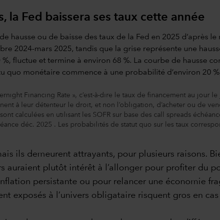
s, la Fed baissera ses taux cette année
ght Financing Rate », c’est-à-dire le taux de financement au jour le
nt à leur détenteur le droit, et non l’obligation, d’acheter ou de vend
sont calculées en utilisant les SOFR sur base des call spreads échéanc
éance déc. 2025 . Les probabilités de statut quo sur les taux correspon
ais ils demeurent attrayants, pour plusieurs raisons. Bie
urs auraient plutôt intérêt à l’allonger pour profiter du
 inflation persistante ou pour relancer une économie fra
ment exposés à l’univers obligataire risquent gros en c