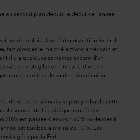
uée au second plan depuis le début de l’année,
sions d’emplois dans l’administration fédérale
ue, fait plonger le marché actions américain et
ient il y a quelques semaines encore d’un
sode de « stagflation » (c’est-à-dire une
ique monétaire lors de sa dernière réunion
érêt demeure le scénario le plus probable cette
souplissement de la politique monétaire
 en 2025 est passée d’environ 50 % mi-février à
te année est tombée à moins de 10 %. Les
 envisagées par la Fed.