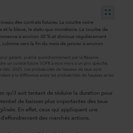
zoom_out_map
 jour garanti, publié quotidiennement par la Réserve
re un contrat future SOFR à trois mois à un prix spécifié,
e déc. 2025. Les probabilités de hausses de taux sont
dent à la différence entre les probabilités de hausses et les
n qu’il soit tentant de réduire la duration pour
 potentiel de baisses plus importantes des taux
gilisée. En effet, ceux qui appliquent une
as d’effondrement des marchés actions.