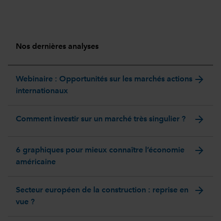
Nos dernières analyses
arrow_forward
Webinaire : Opportunités sur les marchés actions
internationaux
arrow_forward
Comment investir sur un marché très singulier ?
arrow_forward
6 graphiques pour mieux connaître l’économie
américaine
arrow_forward
Secteur européen de la construction : reprise en
vue ?