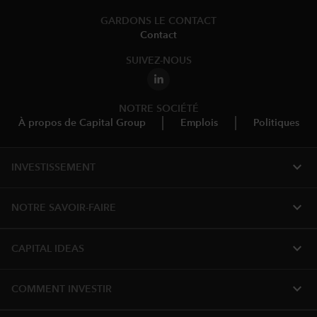
GARDONS LE CONTACT
Contact
SUIVEZ-NOUS
NOTRE SOCIÉTÉ
À propos de Capital Group
Emplois
Politiques
expand_more
INVESTISSEMENT
expand_more
NOTRE SAVOIR-FAIRE
expand_more
CAPITAL IDEAS
expand_more
COMMENT INVESTIR